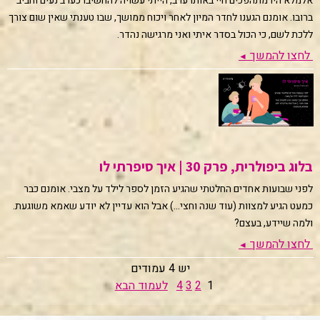
אלמלא היו מתהפכים חיי באותו ערב, הייתי עשויה להחשיבו כערב נעים וחביב
ברובו. אומנם הגענו לחדר המיון לאחר ויכוח ממושך, שבו טענתי שאין שום צורך
ללכת לשם, כי הכול בסדר איתי ואני מרגישה נהדר.
לחצו להמשך
◄
בלוג ביפולרית, פרק 30 | איך סיפרתי לו
לפני שבועות אחדים החלטתי שהגיע הזמן לספר לילד על מצבי. אומנם כבר
כמעט הגיע למצוות (עוד שנה וחצי...) אבל הוא עדיין לא יודע שאמא משוגעת.
ולמה שיידע, בעצם?
לחצו להמשך
◄
יש 4 עמודים
1
2
3
4
לעמוד הבא