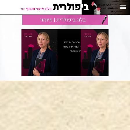
בלוג ביפולרית | מיומני