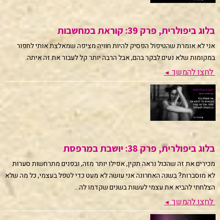
בלוג ביפולרית, פרק 39: קוראת במחשבות
אני לא אומרת שהטיפול הפסיק להיות חוויה מציפה שמאלצת אותי לחפור
במקומות שלא נעים לבקר בהם, אבל הרבה יותר קל לעבור את זה איתה.
לחצו להמשך
◄
בלוג ביפולרית, פרק 38: יושבת במרפסת
מכירים את זה שהכול נראה תקין, אפילו יותר מזה, ובפנים מתרחשות סערות
לא מוסברות? בשנה האחרונה אני עושה לא מעט כדי לטפל בעצמי, כל מה שלא
הצלחתי להביא את עצמי לעשות בשנים שקדמו לה...
לחצו להמשך
◄