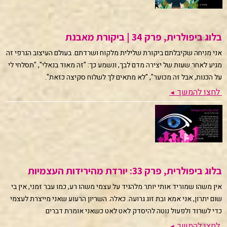
בלוג ביפולרית, פרק 34 | ביקורת מאבנת
אני מניחה שקיבלתם ביקורת שלילית מלקוח ושרדתם. בעולם העיצוב הגרפי זה
מגיע לאחר שעות של יצירה מדם לבך, ונשמע כך: "זה מאוד בנאלי", "תסלחי לי
על הכנות, אבל זה מכוער", "לא מתאים לך לשלוח סקיצה כזאת".
לחצו להמשך
◄
בלוג ביפולרית, פרק 33: יורדת מהירידות העצמיות
אין משהו שמוריד אותי יותר מלהגיד על עצמי משהו רע, כמו עבר זמני, אין בי
שום יתרון, אני אמא ובת זוג גרועה. כאלה. השריון הרעוע שאני מייצרת לעצמי
כדי לשרוד ולפעול נוטה להיסדק לאט לאט כשאני אומרת דברים
לחצו להמשך
◄