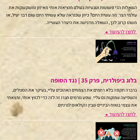
השאלות הכי פשוטות וטבעיות בעולם מוציאות אותי מאיזון ומשקשקות את
עולמי הצר: מה עשית היום? כיוון שכנראה שלא עשיתי היום שום דבר יעיל, או
משהו קרוב לכך, השאלה מדגישה את היעדר העשייה...
לחצו להמשך
◄
בלוג ביפולרית, פרק 35 | נגד הסופה
ברברה תקפה בלא רחמים את הצמחים האהובים עליי, בעיקר את הסגולים,
והשפיעה עמוקות גם עליי. שפע גורמים חברו זה לזה כדי לכווץ אותי, ומצאתי
את עצמי בטווח הביניים שבין הקולאוס לגרניום.
לחצו להמשך
◄