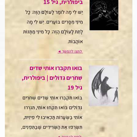
ביפולרית, גיל 15
יֵשׁ לִי מָה לוֹמַר לָעוֹלָם הַזֶּה: כָּל
מִינֵי מְסָרִים בּוֹעֲרִים. יֵשׁ לִי מָה
לָתֵת לָעוֹלָם הַזֶּה: כָּל מִינֵי מַתָּנוֹת
אוֹהֲבוֹת.
לחצו להמשך
◄
בּוֹאוּ תִּקְבְּרוּ אוֹתִי שֵׁדִים
שְׁחֹרִים גְּדוֹלִים | ביפולרית,
גיל 19
בּוֹאוּ תִּקְבְּרוּ אוֹתִי שֵׁדִים שְׁחֹרִים
גְּדוֹלִים בּוֹאוּ תִּקְּחוּ אוֹתִי, תִּגְרְרוּ
אוֹתִי בַּשְּׂעָרוֹת תַּכְאִיבוּ לִי פִיזִית,
תִּשְׂרְפוּ אֶת הַשְּׂרִידִים שֶׁבַּתִּפְנִים,