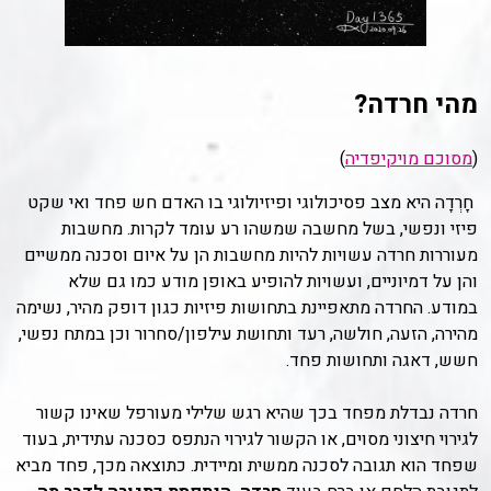
מהי חרדה?
(
מסוכם מויקיפדיה
)
חָרְדָה היא מצב פסיכולוגי ופיזיולוגי בו האדם חש פחד ואי שקט
פיזי ונפשי, בשל מחשבה שמשהו רע עומד לקרות. מחשבות
מעוררות חרדה עשויות להיות מחשבות הן על איום וסכנה ממשיים
והן על דמיוניים, ועשויות להופיע באופן מודע כמו גם שלא
במודע. החרדה מתאפיינת בתחושות פיזיות כגון דופק מהיר, נשימה
מהירה, הזעה, חולשה, רעד ותחושת עילפון/סחרור וכן במתח נפשי,
חשש, דאגה ותחושות פחד.
חרדה נבדלת מפחד בכך שהיא רגש שלילי מעורפל שאינו קשור
לגירוי חיצוני מסוים, או הקשור לגירוי הנתפס כסכנה עתידית, בעוד
שפחד הוא תגובה לסכנה ממשית ומיידית. כתוצאה מכך, פחד מביא