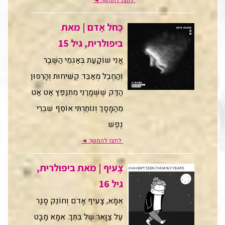
לחצו להמשך
◄
כָּחֹל אָדֹם | מאת
ביפולרית, גיל 15
אֲנִי שׁוֹקַעַת בְּאַגְמֵי הַשֶּׁבֶר
וְהַחֶבֶל מְאַבֵּד קְשִׁיחוּת וְהָרִסּוּן
הַדַּק שֶׁשְּׁמָרַנִי מִתְנַפֵּץ אַט אַט
מֵהַמָּסָךְ וְנוֹתַרְתִּי אוֹסֵף שִׁבְרֵי
נֶפֶשׁ
לחצו להמשך
◄
צָעִיף | מאת ביפולרית,
גיל 16
אִמָּא, צָעִיף אָדֹם וְחוֹנֵק סָגַר
עַל צַוָּאר שֶׁל בִּתֵּךְ. אִמָּא מַבָּט