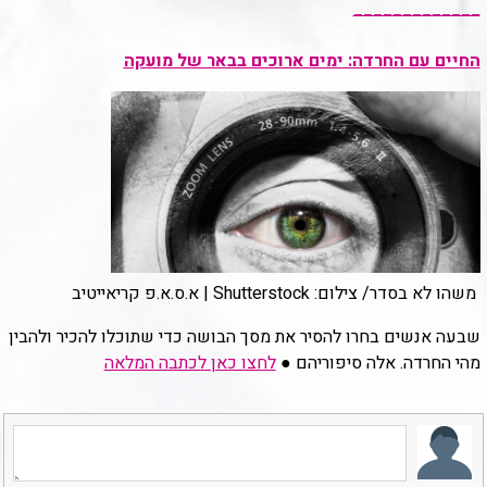
_____________
החיים עם החרדה: ימים ארוכים בבאר של מועקה
משהו לא בסדר/ צילום: Shutterstock | א.ס.א.פ קריאייטיב
שבעה אנשים בחרו להסיר את מסך הבושה כדי שתוכלו להכיר ולהבין
מהי החרדה. אלה סיפוריהם ●
לחצו כאן לכתבה המלאה