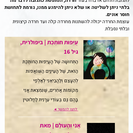
לתגובת הלחם או ברח בעוד
חרדה, הנתפסת כתגובה לדבר מה
בלתי ניתן לשליטה או שלא ניתן להימנע ממנו, גורמת לתחושת
חוסר אונים.
עוצמת החרדה יכולה להשתנות מחרדה קלה ועד חרדה קיצונית
ובלתי נסבלת.
עֲיֵפוּת חוֹתֶכֶת | ביפולרית,
גיל 16
הַתְּחוּשָׁה שֶׁל הָעֲיֵפוּת הַחוֹתֶכֶת
הַזֹּאת, שֶׁל הָעֵינַיִם הַשּׁוֹאֲפוֹת
לְהֵעָצֵם וְלַהֲבִיאֵנִי לְאַלְפֵי
מְקוֹמוֹת אֲחֵרִים, שֶׁנִּמְצֵאת אֲנִי
בָּהֶם גַּם בְּעוֹדִי עֵרָנִית לַחֲלוּטִין
לחצו להמשך
◄
אֲנִי וְהָעוֹלָם | מאת