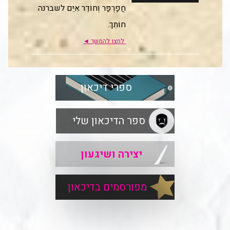
חֲפַרְפַּר וְחוֹדֵר אִיֵּם לשברנה
חוֹתֵךְ.
לחצו להמשך
◄
ספרי דיכאון
ספר הדיכאון שלי
יצירה ושיגעון
מפורסמים בדיכאון