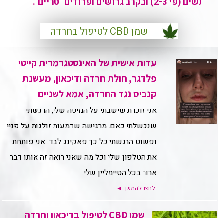
נשים (פי 2-3) ובקרב גרושים ופרודים "טריים".
שמן CBD לטיפול בחרדה
עדות אישית של האינסטגרמרית קייטי
פלדגר, חולת חרדה ודיכאון, מעשנת
קנביס נגד החרדה, אמא לשניים
אני זוכרת שישבתי על המיטה שלי, הרגשתי
שנכשלתי כאם, מרגישה שדמעות זולגות על פניי
ופשוט הרגשתי כל כך פאקינג לבד. אני פותחת
את הטלפון שלי וכל מה שאני רואה זה אותו דבר
ארור בכל הטיימליין שלי.
לחצו להמשך
◄
שמן CBD לטיפול בדיכאון וחרדה