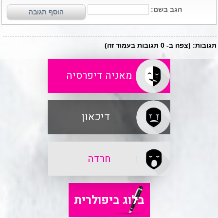
מאניה דיפרסיה
דיכאון
חרדה
בלוג ביפולרית