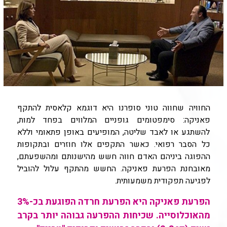
החוויה שחווה טוני סופרנו היא דוגמא קלאסית להתקף
פאניקה: סימפטומים גופניים המלווים בפחד למות,
להשתגע או לאבד שליטה, המופיעים באופן פתאומי וללא
כל הסבר רפואי. כאשר התקפים אלו חוזרים ובתקופות
ההפוגה ביניהם האדם חווה חשש מהישנותם ומהשפעתם,
מאובחנת הפרעת פאניקה. החשש מהתקף עלול להוביל
לפגיעה תפקודית משמעותית.
הפרעת פאניקה היא הפרעת חרדה הפוגעת בכ-3%
מהאוכלוסייה. שכיחות ההפרעה גבוהה יותר בקרב