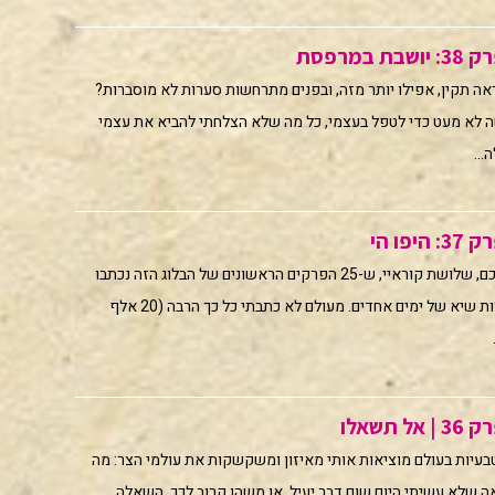
במרפסת
אה תקין, אפילו יותר מזה, ובפנים מתרחשות סערות לא מוסברות?
ה לא מעט כדי לטפל בעצמי, כל מה שלא הצלחתי להביא את עצמי
..
פו הי
זה הזמן להתוודות בפניכם, שלושת קוראיי, ש-25 הפרקים הראשונים של הבלוג הזה נכתבו
בזמן היפומאניה, במהירות שיא של ימים אחדים. מעולם לא כתבתי כל כך הרבה (20 אלף
תשאלו
עיות בעולם מוציאות אותי מאיזון ומשקשקות את עולמי הצר: מה
אה שלא עשיתי היום שום דבר יעיל, או משהו קרוב לכך, השאלה