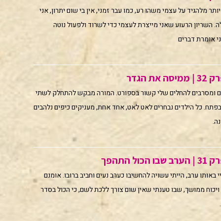
תר מלהגיד על עצמי משהו רע, כמו עבר זמני, אין בי שום יתרון, אני
ה. השריון הרעוע שאני מייצרת לעצמי כדי לשרוד ולפעול נוטה
 אומרת דברים
ת הגדר
ם ומסרבים להחלים שלי קשור בספורט. המורה מבקש להתחלק לשתי
פתח. כל הילדים נבחרים לאט לאט, אחד אחת, מעניקים כיפים נלהבים
ה.
ל התהפך
באותו ערב, הייתי עשויה להחשיבו כערב נעים וחביב ברובו. אומנם
ויכוח ממושך, שבו טענתי שאין שום צורך ללכת לשם, כי הכול בסדר