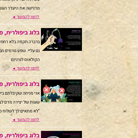
מדגישה את היעדר העשיי
לחצו להמשך
◄
בלוג ביפולרית, פרק 35 | נגד 
ברברה תקפה בלא רחמים
גם עליי. שפע גורמים חבר
הקולאוס לגרניום.
לחצו להמשך
◄
בלוג ביפולרית, פרק 34 | ביקורת
אני מניחה שקיבלתם ביק
שעות של יצירה מדם לבך,
"לא מתאים לך לשלוח ס
לחצו להמשך
◄
בלוג ביפולרית, פרק 33: יורדת מהירידות 