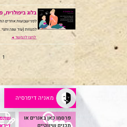
בלוג ביפולרית, פרק 30 | איך סיפ
לפני שבועות אחדים החל
למצוות (עוד שנה וחצי..
לחצו להמשך
◄
2
1
מאניה דיפרסיה
פרסמו כאן באנרים או
שתפו
תכנים שיווקיים
דיכאו