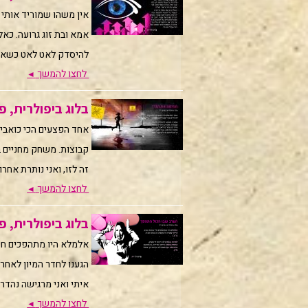
אין משהו שמוריד אותי יו
אמא ובת זוג גרועה. כאל
להיסדק לאט לאט כשאני
לחצו להמשך
◄
בלוג ביפולרית, פרק 32 | ממיסה א
אחד הפצעים הכי כואבי
קבוצות. משחק מחניים ב
זה לזו, ואני נותרת אחרונ
לחצו להמשך
◄
בלוג ביפולרית, פרק 31 | הערב שבו הכו
אלמלא היו מתהפכים חיי 
הגענו לחדר המיון לאחר 
איתי ואני מרגישה נהדר.
לחצו להמשך
◄