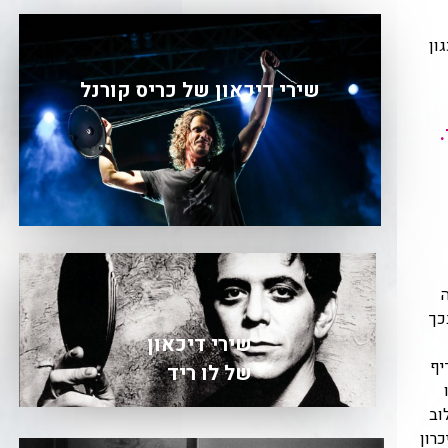
ון
שירי דיכאון של כריס קורנל
כך
שירי דיכאון
יף
של לו ריד
וב
רון