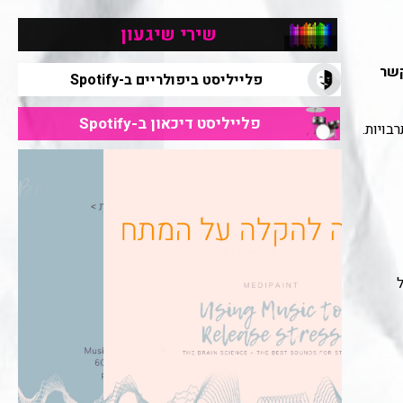
שירי שיגעון
קשר
פלייליסט ביפולריים ב-Spotify
פלייליסט דיכאון ב-Spotify
בויות.
ל