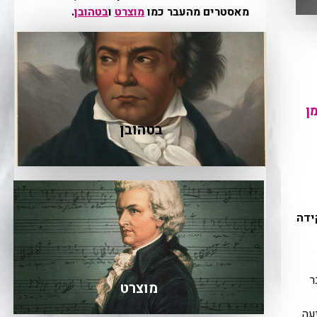
מאסטרים מהעבר כמו
מוצרט
ו
בטהובן
.
ן
בטהובן
ליפת השמע (audio cortex) שתפקידה
ר
מוצרט
עה