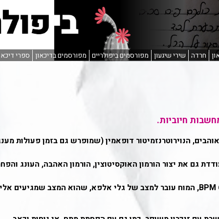
ון
חרדה
שירי שיגעון
מפורסמים ביפולריים
מפורסמים בדיכאון
ספרי דיכאו
חשבות חיוביות.
בים, הנוירוטרנזמיטור דופאמין (שמופרש גם בזמן פעולות מענג
ודדת גם את יצור הורמון האוקסיטוצין, הורמון האהבה, העונג והפח
כששומעים שיר בקצב רגוע, סביב 60 BPM, המוח עובר למצב של גלי אלפא, שהוא המצב שמגיעים אלי