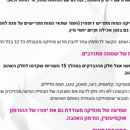
 עם זיכרון משופר, כמו גם עם הפחתת מתח, אי נוחות וכאב.
קה המוח מפריש דופמין (חומר שתאי המוח מפרישים על מנת לת
ם בזמן אכילה וקיום יחסי מין.
ועונג. הקשר לדופמין עוזר להבין מדוע מוזיקה מקובלת כל כך בכל התר
 של שמונה מתנדבים.
פליטות הדופמין בקליפת המוח התרחשו אצל חלק מהנבדקים במהלך 15 השניות שקדמו לחלק האהוב
ב.
סיקה: קלאסית, ג'אז, פאנק, טנגו, חמת חלילים.
 הקשיבו לא היה ניתן לדעת אם התגובה של הצפייה הגיעה מהזיכרון ש
ש הטבעי שהמוזיקה מעוררת באותם האנשים.
שמיעה של מוסיקה מעודדת גם את יצורו של ההורמון
אוקסיטוצין, הורמון האהבה.