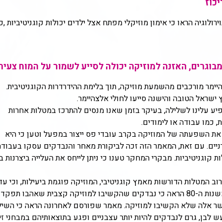
כוז
ולוגיה הראו כי אימון מוזיקלי מפתח אצל ילדים יכולות קוגניטיביות ,כג
וגרים, האזנה למוזיקה יכולה לסייע לשמור על המוח צעיר.
היימר מורכבים מהשמעת מוזיקה, תוך בלימת ההידרדרות הקוגניטיבית.
ישראל הטובה והישנה סייעו לחולי אלצהיימר.
פיע עלינו לשלילה, בעיקר בזמן שאנו מנסים להתרכז במטלות אחרות
, כמו עבודה או לימודים.
ת השפעתה של המוזיקה בקרב עובדי פס ייצור במפעל וטען כי היא
יים. עם זאת, המאמר הזה זכה לביקורת מאחר והנבדקים עסקו בעבודה
 קוגניטיביות. מבקרי המחקר טענו כי ניתן לייחס את העלייה ביצרנות ב
רוב המטלות הדורשות מאמץ קוגניטיבי, המוזיקה פוגמת ביעילות, וכי עד
לעבוד כאשר יש דממה ברקע. מחקר משנות ה-80 הראה כי נבדקים שהקשיבו למוזיקה קצבית שאהבו תפקדו
ר אלה שלא הקשיבו למוזיקה. מאמר שפורסם לאחרונה הראה כי השיל
 לבן, גרם לנבדקים להיות יותר עצבניים ופגע בתוצאותיהם במבחני זיכ