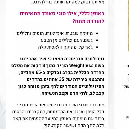
מאיתנו זקוק למוזיקה שונה כדי להירגע.
באופן כללי, אילו סוגי סאונד מתאימים
להורדת מתח?
מוזיקה שבטית, אינדיאנית, תופים וחלילים
גשם, רעם וצלילים מן הטבע
ג’אז קל, מוזיקה קלאסית קלה
נוירולוגים מבריטניה מצאו כי שיר אמביינט
בשם Weightless הוריד בתוך 8 דקות את מפלס
ד
החרדה הכללית בקרב נבדקים ב-65 אחוזים,
והתבטא בירידה של 35 אחוזים במדדים
הפיזיולוגיים המודדים לחץ בזמן מנוחה כגון
של
קצב לב, לחץ הדם וקצב הנשימה.
מתברר שיוצרי השיר תכננו ליצור את השיר מרגיע
ככל הניתן וארגנו את ההרמוניות, המקצבים והבסים
ך
ביחד עם מומחים באופן המיועד להפחית את קצב
הלב, לחץ הדם ושיעור הקורטיזול.