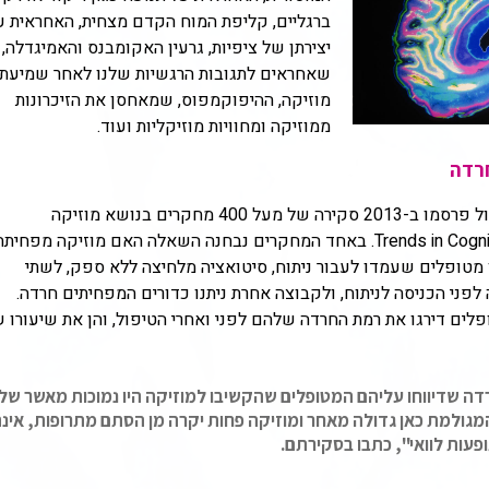
ברגליים, קליפת המוח הקדם מצחית, האחראית ע
יצירתן של ציפיות, גרעין האקומבנס והאמיגדלה,
שאחראים לתגובות הרגשיות שלנו לאחר שמיעת
מוזיקה, ההיפוקמפוס, שמאחסן את הזיכרונות
ממוזיקה ומחוויות מוזיקליות ועוד.
חרדה
חוקרים מאוניברסיטת מקגיל במונרטיאול פרסמו ב-2013 סקירה של מעל 400 מחקרים בנושא מוזיקה
והשפעותיה בכתב העת Trends in Cognitive Sciences. באחד המחקרים נבחנה השאלה האם מוזיקה מפחית
ו מטופלים שעמדו לעבור ניתוח, סיטואציה מלחיצה ללא ספק, לשתי
פני הכניסה לניתוח, ולקבוצה אחרת ניתנו כדורים המפחיתים חרדה.
לים דירגו את רמת החרדה שלהם לפני ואחרי הטיפול, והן את שיעורו 
חרדה שדיווחו עליהם המטופלים שהקשיבו למוזיקה היו נמוכות מאשר של
ולמת כאן גדולה מאחר ומוזיקה פחות יקרה מן הסתם מתרופות, אינ
פעות לוואי", כתבו בסקירתם.