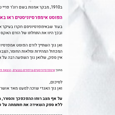
ב1910, מבקר אמנות בשם רוג'ר פריי טבע מונח חדש באמנות :
הפוסט אימפרסיוניסטים ראו באמ
בעוד שבאימפרסיוניסם חקרו בעיקר את 
ובכך היוו את התחלתו של הזרם האקס
ואן גוך השתייך לזרם הפוסט אמפרסיו
המכחול המהירות ומלאות החומר, הצבעים
אין ספק, שלואן גוך השפעה רבה על אמנ
מתוך:
אימפרסיוניסטים-צרפתים בצבעים, הוצאת פיידון
לסיכום,
ואן גוך האגדי שזכה למעט מאד אושר ומ
על אף מצב רוחו ההפכפכך והסורר, ר
ללא ספק השאירה את חותמתה על עול
___________________________