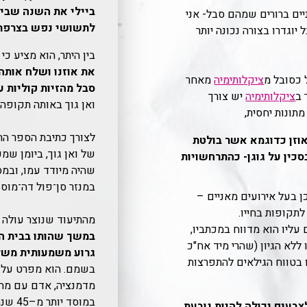
ביילי את השנה שביל
יים ברורים שמהם סבל- אני
לתשושי נפש בצרפת, בין מאי 89
וגדרו בצורה נכונה יותר
בין היתר, הוא מציע כי
את אוזנו ושלח אותה
 כסובל מ
ציקלותימיה
מאחר
סבל מהזיות קוליות ע
 ב
ציקלותימיה
יש צורך
ואן גוך באותה תקופה;
תונות יחסית,
לצורך כתיבת הספר הת
אוזן כדוגמא אשר בולטת
של ואן גוך, ביומן ש
סכין על גוגן- כהתרחשויות
שהיה מיודד עמו, ובמס
במנזר סן־פול דה־מוסו
 בעל אירועים מאניים –
תקופות בחייו.
מהתיעוד שנוצר עולה 
 עליו הוא מדווח במכתביו,
במשך שהותו בבית ה
 ללא הגיון (שהרי מיד אח"כ
גרוע משמעותית משל
ו בטווח הגילאים להתפרצות
בשמם. הוא מפרט על 
מדמנציה, אדם עם מה
במוסד 
צבעים יכולה להיות נובעת