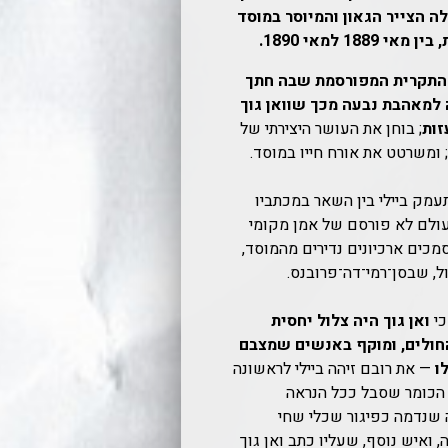
ה הצייר הגאון והמיוסר במוסד
18 למאי 1890.
התקרית המפורסמת שבה חתך
 למאהבת נבעה מכך שוואן גוך
זות
; בוחן את העושר היצירתי של
 ומשרטט את אורח חייו במוסד.
עמק ביילי בין השאר במכתביו
מעולם לא פורסם של אמן מקומי
מכים ארכיונים נדירים מהמוסד,
ל, שבסן־רמי־דה־פרובנס.
כי
ואן גוך היה צלול יחסית
חולים, ומוקף באנשים שמצבם
ו
— את רובם זיהה ביילי לראשונה
הכומר שסבל ככל הנראה
 שנדמה כפיגור שכלי שחי
יותר מ–45 שנה, ואיש נוסף, שעליו כתב ואן גוך