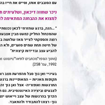
עם הסובבים אותו, וסיים את חייו בה
ניכר שחווה דיכאון, ושלעיתים חו
למצוא את ההבחנה המתאימה לו.
" ...הנה, ברגע שחזרתי לכאן נכנסתי
שהמכחול החליק כמעט מבין אצבעותי
רוצה והספקתי לצייר מאז שלושה ב
של חיטה תחת שמים סוערים, ולא הצ
להביע עצב ובדידות קיצונית"
(מתוך הספר"מכתבים לתיאו"/וינסנט ואן
1992, עמ' 258).
בעיניי ואן גוך סבל מהפרעת מצב רוח 
תקופות מאניות – המאופיינות ברגש
התרגשות ואופוריה- אצל ואן גוך זה
לצבעים וביצירה האינטנסיבית. גם ת
הכרוך בהרגשות של עצב וייאוש יוצאי
גוך- רצונו להתבודד ולהתאבד.