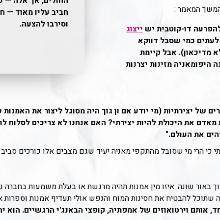
החולים, אך אלה — כמ
המשך המאמר :
חביב עליו מאוד — ח
וסירבו להצעה.
להפרעה דו-קוטבית יש
ייצוג
 לעתים כמי שסבל דווקא
א מדיכאון). אבל קיימת
היפומאניה מזינות יצרנות
ם של יצירתיות (מי יודע אם ון גוך היה מסוגל ליצור את האמנות 
מאדם את היכולת להיות יצירתי? האם אנחנו לא צריכים לסלוח ל
ים את העולם."
כי הרי מי שסובל מהתקפי מאניה יעיד שגם מצבים אלו כורכים סביב ע
וך באור שונה. איזו מין אמנות תהיה מרגשת או בעלת משמעות בחברה נט
ה שתוכל להבטיח את חסינות המוח והנפש אולי תעדיף אמנות וספרות א
ד, אותם וירטואוזים של אמפתיה, קופצי הבאנג'י הרגשיים. הוא יהי