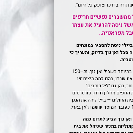
שנקרה בדרכו וצועק כל היום".
ל ממשברים נפשיים חריפים
משל ניסה להרעיל את עצמו
בל מפראנויה..
ביילי ניסה להסביר במונחים
 סבל ואן גוך בדיוק, והעריך כי
טבית.
זו היתה תקופה פורייה במיוחד בשביל ואן גוך, וכ–150
את שרדו, בהם כמה מיצירותיו
ר, בהן גם "ליל כוכבים"
 הנופים מחלון חדרו, פורטרטים
ית החולים — ביילי זיהה את הגנן
ואן גוך הציע לתרום כמה
קתוליות במנזר שניהל את בית