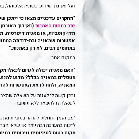
ועל ואן גוך שידוע כשתיין אלכוהול, ב
"מחקרים עדכניים מצאו כי ייתכן ש
יתר בתחום האמנות
(ואן גוך מאובחן
מדו-קוטביות, או מאניה דיפרסיה, ול
אפשרות שמאניה ובת-דודתה המתונה 
בתחומים רבים, לא רק באמנות."
במקום אחר:
"האם מאניה יכולה לגרום לכאלו מקרי
מטפלים במאניה בכלל? מדוע למנוע 
המאניה, ולתת לו את האפשרות להדה
ובכן קשה לי לענות על השאלה שהצבתי 
לשאלה זו להשאר ללא תשובה.
"עם הזמן התחלתי להרהר בסוגיית ואן ג
לזכות בהערכה רבה יותר. או שלא. חבר
מקום בטוח לטיפוסים נוירוטים במיוח