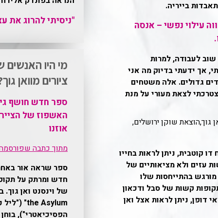
הנראה בפונדק אליו חז
תאבדות בייריה.
"ניסיתי להרוג את ע
וה עילוי נפשי – אנסה
 שוב לעבודה, למרות
מי היו האנשים 
, אך ידעתי בדיוק מה אני
ציורים מוואן גוך?
דים גדולים. אלה משטחים
טרכתי לצאת מעורי על מנת
ספר חדש חושף גיל
האשפוז של הצייר 
 גוך,הוצאת שוקן ירושלים,
אוזנו
מתוך כתבה שפורסמה 
דו קוטבית, ניתן לראות בחייו
ות עזים ולא מציאותיים של
ספר שראה אור באחר
 מורגש בהתייחסות שלו
חדש ומרתק על תקופה
קופות קשות של סבל ודכאון
 דופן, ניתן לראות אצל ואן
the Asylum"
הפסיכיאטרי"), בוחן 