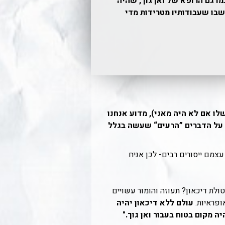
ו גם הרופא של ואן גוך, שהיה
שבו שעבודותיו מטרידות מדי
שלו אם לא היה מאני), מדוע אנחנו
ו על הדברים ”הרעים“ שעשה בגלל
צמם ייסורים רבים- לכן אניח
ולת דיכאון? תעוזה והומור עשויים
ופראיות.
עולם ללא דיכאון יהיה
ה מקום בטוח בעבור ואן גוך."