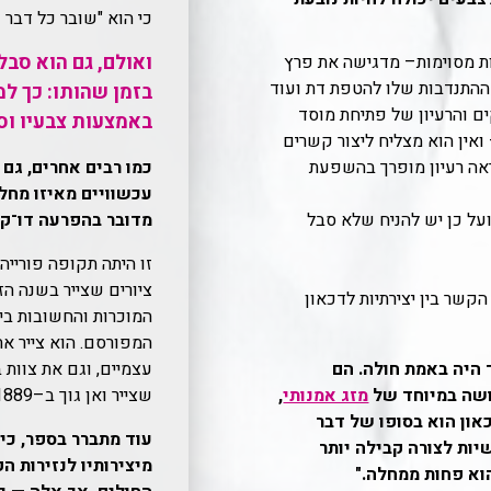
כי הוא "שובר כל דבר 
ואולם, גם הוא סב
ות מסוימות– מדגישה את פרץ
ח ההתנדבות שלו להטפת דת ועוד
בזמן שהותו: כך ל
ם והרעיון של פתיחת מוסד
באמצעות צבעיו וס
אין הוא מצליח ליצור קשרים
נראה רעיון מופרך בהשפעת
כמו רבים אחרים, גם 
עכשוויים מאיזו מחלה
ועל כן יש להניח שלא סבל
מדובר בהפרעה דו־קו
ציורים שצייר בשנה הז
קשר בין יצירתיות לדכאון
המוכרות והחשובות ביות
המפורסם. הוא צייר את
 היה באמת חולה. הם
עצמיים, וגם את צוות ב
ושה במיוחד של
מזג אמנותי
,
שצייר ואן גוך ב–1889 כעובד המוסד ששמו ז'אן בארל.
און הוא בסופו של דבר
עוד מתברר בספר, כי 
יות לצורה קבילה יותר
מיצירותיו לנזירות ה
וא פחות ממחלה."