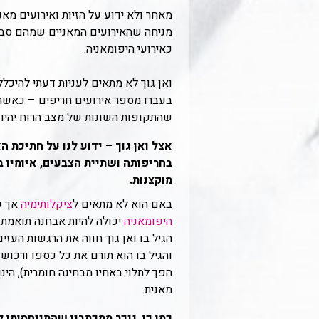
מאחר ולא ידוע על הזיות ואירועים מאנ
מניחה שהאירועים המאניים שמהם סבל י
כאירועי היפומאניה.
ואן גוך לא מתאים לעניות דעתי להיכלל
בעברו מספר אירועים חריפים – כאשר
שהתקופות השונות של מצב הרוח יהיו מ
אצל ואן גוך – ידוע לנו על חתיכת ה
בחריפותה ושתיית הצבעים, איומיו ב
מוקצנות.
באם הוא לא מתאים ל
ציקלותימיה
אך כן
היפומאניה
יכולה להיות אבחנה תואמת ל
הגיל בו ואן גוך חווה את הרגשות העזים
והגיל בו הוא תורם את כל כספו ורכושו
הפך לתלוי באחיו מבחינה חומרית), הינ
מאנית.
כמו כן, ניכר ממכתביו שהתייחסותו ל