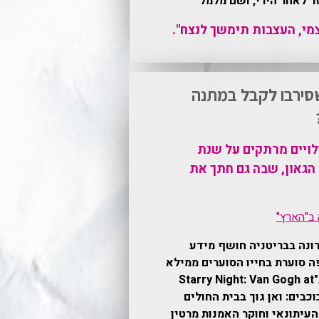
ר לאחר הירי, ושם מלמל
צמי, העצבות תימשך לנצח".
שסירבו לקבל במתנה
ויים מרתקים על שנת
הגאון, שבה גם חתך את
ב"הארץ"
ונה בבריטניה חושף מידע
 סוערת בחייו הסוערים ממילא
של וינסנט ואן גוך. ב"Starry Night: Van Gogh at
 ("ליל כוכבים: ואן גוך בבית החולים
העיתונאי וחוקר האמנות מרטין