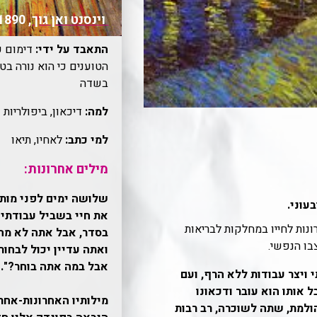
וינסנט ואן גוך
, 1853-1890
התאבד על ידי:
דימום ע
הטוענים כי הוא נורה בטע
בשדה
למה:
דיכאון, ביפולריות
למי כתב:
לאחיו, תיאו
מילים אחרונות:
שלושה ימים לפני מותו 
עוני.
את חיי בשביל עבודתי ו
ות לחייו במחלקות לבריאות
בסדר, אבל אתה לא מה
בו הנפשי.
ואתה עדיין יכול לבחור 
אבל במה אתה בוחר?".
י ויצר עבודות ללא הרף, ועם
 אותו הוא עובר ודכאונו
מילותיו האחרונות-אחרו
למת, שתה לשוכרה, רב רבות