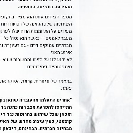
מהפרעה בתפיסה החושית.
מספר הציורים אותו הוא מצייר בתקופ
היצירתיות שלו, הנתינה של רכושו ורו
מעידים על התרוממות הרוח שלו לפרקי
מעבר לאמנים – כאשר הוא נטול כל – ו
חברתיים עמוקים דיים - גם רעיון זה 
אירוע מאני.
לא ידוע לנו על הזיות ומחשבות שווא. 
סימפטומיים פסיכוטיים.
במאמר של
פיטר ד. קרמר,
הסוקר את ה
נאמר:
"אחרים התעלמו מהעובדה שוואן גוך
התייחסו להפרעת מצב רוח כמנה גד
ומכאן שכל שימוש בתרופות נגד דיכ
קוסמטי, כעין עיצוב מחדש של האיש
מבחינה חברתית. מבחינתם, דיכאון ה