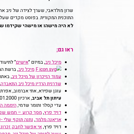
שרון מולדאבי, שערך לצידה של ניב את
התוכנית המקורית. בפוסט מקדים שעלה
לא היה מישהו או מישהי שקידמו שני
ראו גם
:
מיכל ניב
, במיזם "
אישים
" לתיעוד
מיכל ניב
, ברשת ה
עמוד הזיכרון של מיכל ניב
, באתר
שדרנית הרדיו מיכל ניב התאבדה
,
עוגן שפירא, אתי אברמוב, אפרת 
עיתון תל אביב
, ארכיון 28.01.2000 |
עדי קסלר ותומר שדמי,
היממה ה
דויד פרץ
,
מסך קרוע – חמש שנים
אריאנה מלמד
,
נתנה תוקף שלי -ע
דויד פרץ,
אי אפשר לחבק זכרונו