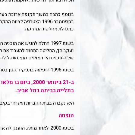
הכירה בעיתון "חדשות", להקמת המסעדה "
בנוסף כתבה במשך תקופה ארוכה בעיתו
בספטמבר 1996 הצטרפה ל
כמנהלת מחלקת המוזיקה.
בשנת 1997 החלה להגיש את תוכנית הרדיו ההומוריסטית "
של התוכנית היו מצוינים ואף נשקל להעב
בשנת 1996 הופיעה בתפקיד קטן בסרט הטלוויזיה של רן טל ואתגר קרת - "מלכה לב אדום".
ב-21 בינואר 2000
בתלייה בביתה בתל אביב.
היא נקברה בבית הקברות האזרחי בקיבו
הנצחה
בשנת 2000, לאחר מותה, הוענק לה אות הוקרה וזיכרון מטעם ועדת פרס סוקולוב.