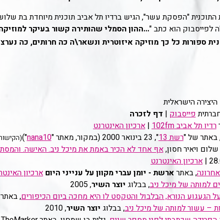
 התוכנית "הפסקת עשר", הגיש ברדיו תל אביב תוכנית מיוחדת בת שלו
 לפייסבוק הוא כתב "
...ההון הסמלי שהותירה קשור בעיקר למוזיק
ת ספורות כל כך מוזיקה איזוטרית ונשאר\ה כה חרותים, כה נערצי
 היצירה הישראלית
חברתית
פייסבוק
|
דף לזכרה
רדיו תל אביב 102fm
|
ארכיון האינטרנט
 באתר של "
רשת 13
", 23 בינואר 2000 (במקור, מאתר "
nana10
")
(הקישור אינו 
שלום ויאיר חסון,
אף אחד לא הכיר באמת את מיכל ניב. האישה. והמסתורין (כ
ארכיון האינטרנט
אחרונה
, באתר
ארשת - יומן עברי מקוון על ענייני היום
ארכיון האינטר
 למותה של מיכל ניב
, בבלוג
יוצר השיר
, 2005
ל הגעגוע הנורא, הבלבול והטקסט לו היא מחכה ביום הכיפורים
, באתר
ת – עשור למותה של מיכל ניב
, בבלוג
יוצר השיר
, 2010