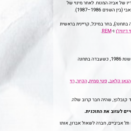
ידיו של אביה המנוח. לאחר מינוי של
נים 1986–1987).
בתחנה), בחר במיכל, קריינית בראשית
י דיוויז'ן
ו-
REM
.
לאחר שובה קיבלה תוכנית אחרת - "הפסקת עשר בלילה" אותה המשיכה ניב לשדר ולערוך גם לאחר שחרורה, בשנת 1986, כשעבדה בתחנה
הגאן קלאב
,
פטי סמית
,
הקיור
,
רוי
ד קובלנץ, שהיה חבר קרוב שלה.
ל אביביים, חברה לשאול אברון, אותו