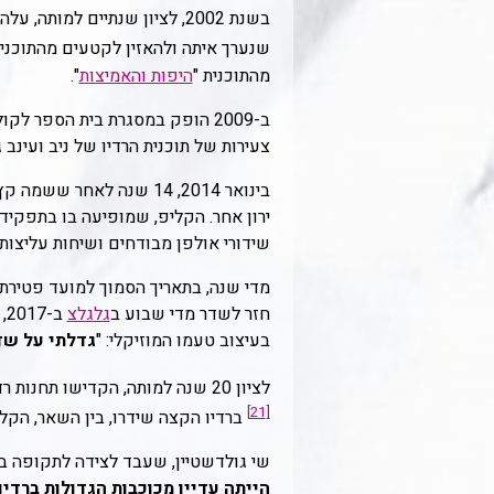
שנערך איתה ולהאזין לקטעים מהתוכני
מהתוכנית "
היפות והאמיצות
".
ב-2009 הופק במסגרת בית הספר ל
צעירות של תוכנית הרדיו של ניב ועינב ג
בינואר 2014, 14 שנה לא
ירון אחר. הקליפ, שמופיעה בו בתפקיד 
שידורי אולפן מבודחים ושיחות עליצות
מדי שנה, בתאריך הסמוך למועד פטירת
חזר לשדר מדי שבוע ב
גלגלצ
ב-2017, גם שם. בראיון שנתן ל
בעיצוב טעמו המוזיקלי: "
גדלתי על שד
לציון 20 שנה למותה, הקדישו תחנות רדיו שונות, וביניהן רדיו "הקצה", רדיו תל אביב וגלגלצ, תוכניות מיוחדות לזכרה עם המוזיקה שאהבה ושידרה.
[21]
ברדיו הקצה שידרו, בין השאר, הקלטה
שי גולדשטיין, שעבד לצידה לתקופה ברדיו בת
הייתה עדיין מכוכבות הגדולות ברדיו