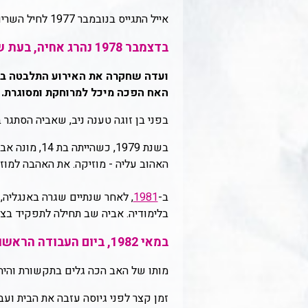
אייל התגייס בנובמבר 1977 לחיל השריון. הוא ניסה להגיע לקורס קצינים, אולם לא הצליח במבדקים.
בדצמבר 1978 נהרג אחיה, בעת שירותו, מירייה שנורתה בחדרו מנשקו האישי.
ועדה שחקרה את האירוע התלבטה בין
האח הפכה מיכל למרוחקת ומסוגרת.
בפני בן זוגה טענה ניב, שאביה הסתגר 
בשנת 1979, 
האהוב עליה - מוזיקה. את האהבה למוז
ב-
1981
, לאחר שנתיים שגרה באנגליה, 
בלימודיה. אביה שב תחילה לתפקיד בצה
במאי 1982, ביום העבודה הראשון שלו במפעלי נשר, התאבד אביה בירייה על קברו של אחיה, בבית העלמין בקריית שאול.
מותו של האב הכה גלים בתקשורת והיה
זמן קצר לפני גיוסה עזבה את הבית ועבר