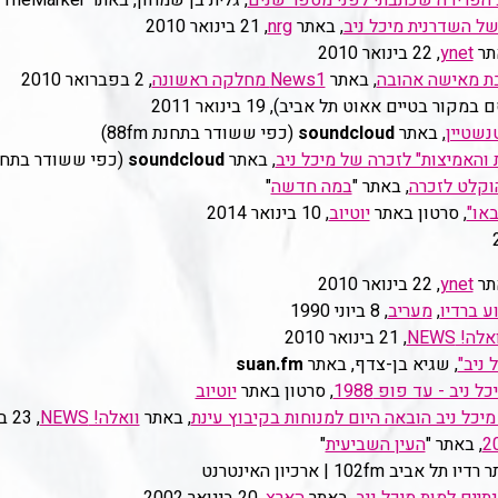
 הפרידה שכתבתי לפני מספר שנים
, גלית בן שמחון, באתר Cafe TheMarker
של השדרנית מיכל ניב
, באתר
nrg
‏, 21 בינואר 2010
תר
ynet
, 22 בינואר 2010
בת מאישה אהובה
, באתר
News1 מחלקה ראשונה
‏, 2 בפברואר 2010
מקור בטיים אאוט תל אביב), 19 בינואר 2011
נשטיין
, באתר
soundcloud
(כפי ששודר בתחנת 88fm)
והאמיצות" לזכרה של מיכל ניב
, באתר
soundcloud
(כפי ששודר בתחנת רד
הוקלט לזכרה
, באתר "
במה חדשה
"
באו"
, סרטון באתר
יוטיוב
, 10 בינואר 2014
תר
ynet
, 22 בינואר 2010
ע ברדיו
,
מעריב
, 8 ביוני 1990
אלה! NEWS
‏, 21 בינואר 2010
 ניב"
, שגיא בן-צדף, באתר
suan.fm
, סרטון באתר
יוטיוב
יכל ניב הובאה היום למנוחות בקיבוץ עינת
, באתר
וואלה! NEWS
‏, 23 בינואר 2000
, באתר "
העין השביעית
"
ו תל אביב 102fm | ארכיון האינטרנט