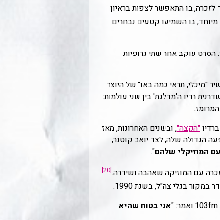
ל תחנת רדיו תל אביב 102fm, בו שידרה, עמוד מיוחד לזכרה, בו התאפשר לצפות בראיון
 מיוחד, בו השמיעו קטעים נבחרים
ן. הסרט עוקב אחר שתי גרופיות
השיר "מיכלי, תראי כמה באו" של היוצר
נית רדיו ה'מדלגת' בין שני עולמות:
המרומז.
ברדיו
"הקצה"
, ובשנים האחרונות, מאז
 ההשפעה הגדולה שלה, לצד יואב קוטנר,
עם המוזיקלי שלהם
".
[20]
מקור בגלי צה"ל, בשנת 1990.
אני בטוח שהיא