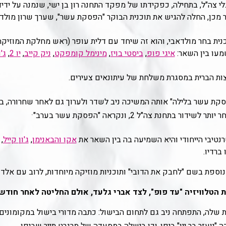
ירתה בגלי צה"ל, בתחילה, כפקידתו של מפקד התחנה רון בן ישי, שנמנה על יד
, החלה להגיש את תוכנית הבוקר "הפסקת עשר", שערך שרון מולדאבי (בין הש
נית בחר מולדאבי, והוא זה שיחד עם דלית עופר (ראש מחלקת המוזיקה 
שמעו בין השאר:
איגי פופ
,
ביסטי בויז
,
מינימל קומפקט
,
ניק קייב
,
יו 2
,
ג'ו
ת הברית במסגרת משלחת של עיתונאים צעירים.
.
חנת צה"ל 2, ונקראה "הפסקת עשר בערב"
נטיבי הייחודי והיא השמיעה בה בין השאר את
אקו והבאנימן
,
ג'ון קייל
,
ברדיו.
 נוספת בשם "לחבק את הדובי" ותוכניות מוזיקה מיוחדות, לרוב עם אלד
 שלה, התפתחה ניב גם לתחום הבישול: כתבה מדורי בישול במקומונים ת