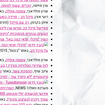
עשור למותה של מיכל ניב, מכתב
ערן סויסה,
זוכרים: עשור למותה 
שרון מולדאבי,
עוצמה אפלה
, בא
רועי אורן,
מיכל ניב - פרידה כוא
איתן בקרמן,
רק עם מייקל
(פורסם ב
ספיישל מיכל ניב ,מגיש ערן ליכט
קטעים נבחרים מהתוכנית "היפות 
השיר "מיכלי, תראי כמה באו", ש
"מיכלי, תראי כמה 
על מיכל ניב
, באתר "בננות", 2015
שרון מולדאבי,
עוצמה אפלה
, בא
לוח שידורי הטלויזיה והרדיו | קבו
עינב שיף‏,
הפסקת עשר
, באתר
וו
מיקסטייפ "לא ניפרד עוד - למיכל
Tuxedomoon - מיכל ניב - עד פופ 1988
מערכת וואלה! NEWS‏,
השדרנית מ
אירועי תקשורת, יולי-אוגוסט 2000
עמוד זיכרון (בעיצוב מקורי)
, באתר רדי