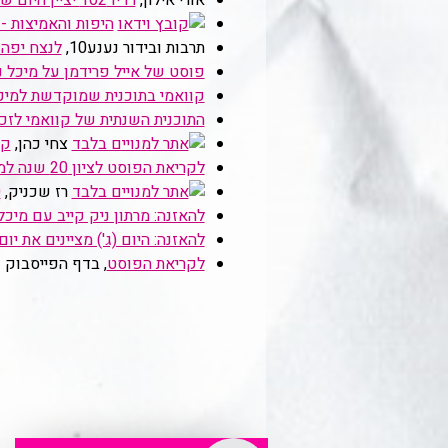
אורי אילון,
רדיו 102 יציין היום שנתיים למות מיכל ניב
היפות והאמיצות - he Beautiful and the Bold
תרבות ובידור נענע10,
לנצח יפה 
פוסט של אייל פרידמן על מיכל נ
קוואמי בתוכנית שמוקדשת למיכל
התוכנית השנתית של קוואמי לזכר
צחי כהן, ‏
קו
לקריאת הפוסט לציון 20 שנה למותה עם קישורים לתוכניות המיוחדות
רז שכניק, ‏
0
להאזנה: מרתון ניק קייב עם מיכל ניב
להאזנה: היום (ג') מציינים את י
לקריאת הפוסט
, בדף הפייסבוק 