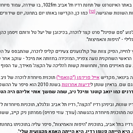
בשנת 2002, לציון שנתיים למותה, עלה באתר האינטרנט ש
[12]
ות השונות שהגישה.
כמו כן, הקדישו באותו יום בתחנה, יום שידורים
קולנוע "סם שפיגל" סרט קצר לזכרה, בכיכובן של יעל טל ורותם זיסמן כה
לילי - "היפות והאמיצות".
חר ששמה קץ לחייה, הפיק צוות של קולנוענים צעירים קליפ לזכרה, שהתבסס על 
הראשי השחקנית נועה צפריר, המזכירה בחזותה את מיכל - עוקב אחר שדר
 עם מאזינים מחד, ותחושות קשות ו'הליכה על הקצה' מאידך, עד הסוף 
ה בינואר, מקדיש
אייל פרידמן ("קוואמי")
תוכנית מיוחדת לזכרה של ניב 
ידיעות אחרונות
בשנת 2010 הוא סיפר על
רנים כמו יואב קוטנר ומיכל ניב, שמה שמשך אותי אליהם היה הט
 מתוכנית מיוחדת בהגשתה (עורך: עוזי פרויס) ממרתון ניק קייב, ששודר ב
ל אביב, בתוכנית "היפות והאמיצות", סיפר עליה בתוכניתו בתחנת 103fm ואמר: "
, היא הייתה פנומן רדיו, היא הייתה האמא מקצועית שלי
".