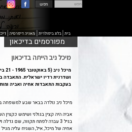
חפש
חפש
בית
בלוג ביפולרית
מאניה דיפרסיה
דיכא
מפורסמים בדיכאון
מיכל ניב הייתה בדיכאון
מיכל ניב
בעקבות התאבדות אחיה ואביה ומות ב
מיכל ניב נולדה בבאר שבע למשפחה בת
אביה היה קצין בגולני ושימש כקצין ה
בגיל 3 עברה לפתח תקווה, שם גדלה ולמדה בבית הספר בכפר גנים. הייתה מופנמת בילדותה.
אחיה של מיכל, איל, השגיח עליה מגיל