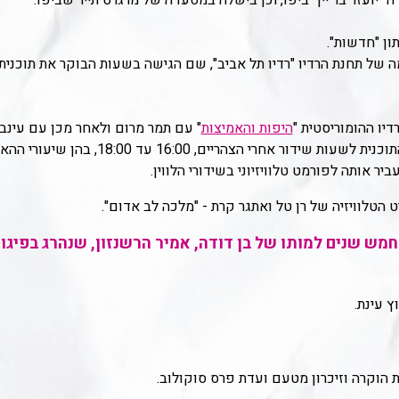
יועזר בר יין" ביפו,
וכן בישלה במסעדה של מרגרט תייר שביפו.
ן "חדשות".
צוות ההקמה של תחנת הרדיו "רדיו תל אביב", שם הגישה בשעות הבוקר את תו
היפות והאמיצות
" עם תמר מרום ולאחר מכן עם עינב 
ועקב כך, החליטה התחנה להעביר את התוכנית לש
יר אותה לפורמט טלוויזיוני בשידורי הלווין.
, ביום בו מלאו חמש שנים למותו של בן דודה, אמיר הרשנזון, שנהרג 
ץ עינת.