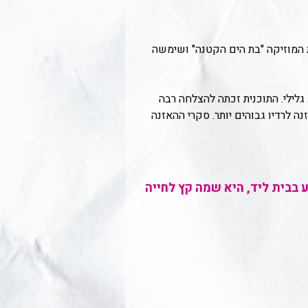
כנית המוזיקה "בת הים הקטנה" ושימשה
גלילי. התוכנית זכתה להצלחה רבה
עות שידור אחרי הצהריים, 16:00 עד 18:00, בהן שיעורי ההאזנה לרדיו גבוהים יותר. סקרי ההאזנה
בפיגוע בבית ליד, היא שמה קץ לחייה