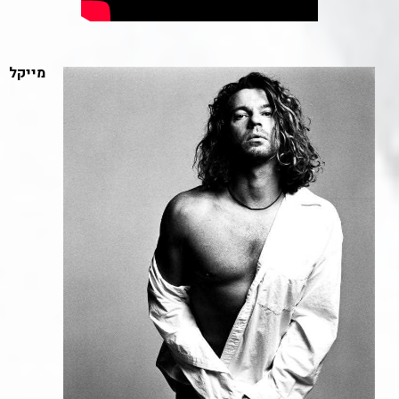
מייקל