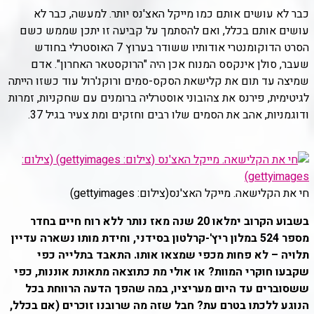
כבר לא עושים אותם כמו מייקל האצ'נס יותר. למעשה, כבר לא
עושים אותם בכלל, ואם להסתמך על קביעה זו יתכן שממש כשם
הסרט הדוקומנטרי אודותיו ששודר בערוץ 7 האוסטרלי בחודש
שעבר, סולן אינקסס המנוח אכן היה "הרוקסטאר האחרון". אדם
שמיצה עד תום את קלישאת הסקס-סמים ורוקנ'רול עוד כשזו הייתה
לגיטימית, פירנס את צהובוני אוסטרליה ברומנים עם שחקניות, זמרות
ודוגמניות, אהב את הסמים שלו רבים וחזקים ומת צעיר בגיל 37.
חי את הקלישאה. מייקל האצ'נס
(צילום: gettyimages)
בשבוע הקרוב ימלאו 20 שנה מאז נותר ללא רוח חיים בחדר
מספר 524 במלון ריץ'-קרלטון בסידני, וחידת מותו נשארה עדיין
תלויה – לא פחות מכפי שמצאו אותו. התאבד בתלייה כפי
שקבעו חוקרי המוות? או אולי מת כתוצאה מתאונת אוננות, כפי
ששסוברים עד היום מעריציו, במה שהפך הדעה הרווחת בכל
הנוגע ללכתו בטרם עת? חבל שזה מה שרובנו זוכרים (אם בכלל,