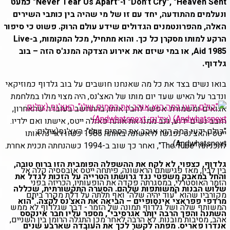
Don’t Cry", "Heaven Sent" ו-"Never Tear Us Apart" כמעט
ונעלמים מהתודעה, יחד עם זו של מי שהיה בין כותבי השירים
האלה, מהפרונטמנים הגדולים שידע עולם הרוק. פשוט כי סיפור
הרקע למותו מסקרן כל כך. והוא מתחיל, מכל המקומות, ב-Live
Aid 1985, או במי שיזם את אירוע הצדקה המנג'ס הזה – בוב
גלדוף.
בואו נשים בצד את כל מה שאנחנו חושבים על בוב גלדוף כמוזיקאי
ונדבר על האיש שעד יום מותו של האצ'נס, היה מצוי מולו במלחמת
אגואים ומשמורת. אפשר להבין אותו, בהתחשב בעובדה שהאחרון,
חובב נשים ידוע, גנב ממנו את אותה פאולה ייטס, אישתו ואם ילדיו.
"כולם ידעו כמה הוא אוהב את הסמים שלו". האצ'נס
(צילום:
ייטס והאצ'נס נפגשו לראשונה באותה 1985 כשזו ראיינה אותו
Andwhatsnext)
לתכניתה "The Tube", ואחר כך שוב ב-1994 כשהנחתה תכנית אחרת.
גלדוף, כצפוי, לא לקח את ההשפלה הפומבית הזו ברוח טובה,
בין לבין, מאז פגישתם הראשונה, פיתחה ייטס אובססיה קלה אל
והחל במאבק משפטי נגד גרושתו הטרייה על הזכות לגדל את
הזמר האוסטרלי, במסגרתה פקדה את הופעותיו, הכריזה בפני
שלוש הבנות המשותפות שלהם. הסערה התקשורתית, שכללה
מקורביו שהוא "עוד יהיה שלה" ואף תלתה על דלת מקרר ביתם
מרדפי פפראצי אינסופיים – הביאה את האצ'נס לקצה. "הוא
המשותף שלה ושל גלדוף תמונה של הזמר - דבר שגלדוף לא ממש
השתנה והפך הרבה יותר אגרסיבי", מספר עליו חבר אינקסס
אהב, מסיבות מובנות. לא הרבה לאחר מכן התגלה הרומן בין השניים,
אנדרו פאריס. מפתה לקשר לכך את העובדה שארבע שנים