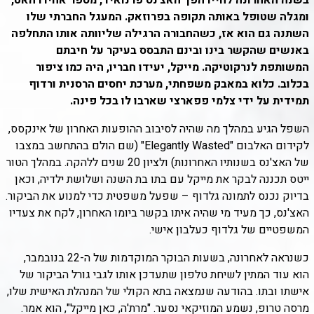
בשנה האחרונה לחייו הפך האצ'נס פרנואיד, מספר אחיו רהאט,
ומגלה שטופל באותה תקופה בפרוזאק. המעגל החברתי שלו
השתנה גם הוא אז, כשהחבורה הרגילה שליוותה אותו התחלפה
באנשים שהקשר בינו ובינם התבסס בעיקר על חיבתם
המשותפת לנרקוטיקה. מייקל, יעידו חבריו, היה כמו ציפור
בכלוב. כלוא במאבק משפחתי, מערכת יחסים הרסנית ורדוף
תמידית על ידי צלמי פפארצי שארבו לו בכל פינה.
השפל הגיע במהלך מה שהיה לסיבוב ההופעות האחרון של אינקסס,
לקידום האלבום "Elegantly Wasted" (שם הולם בהתחשב במצבו
של האצ'נס בשנותיו האחרונות) ולציון 20 שנים ללהקה. במהלך הטור
ייטס תכננה לבקר את מייקל עם בתו בת השנה ושלושת ילדיה, וכאן
בדיוק נכנס לתמונה גלדוף – שפעל משפטית כדי למנוע את הביקור.
האצ'נס, כך מעיד מי שהיה איתו בקשר ביומו האחרון, לקח את צעדיו
המשפטיים של גלדוף כעלבון אישי.
כשנראה לאחרונה, בשעות הבוקר המוקדמות של ה-22 בנובמבר,
הוא עוד המתין לשיחת טלפון שתעדכן אותו לגבי גורל הביקור של
אישתו ובתו. בהודעה שנמצאה בתא הקולי של המנהלת האישית שלו,
מרסה טרופ, נשמע המוזיקאי נסער. "מרת'ה, כאן מייקל", הוא אמר.