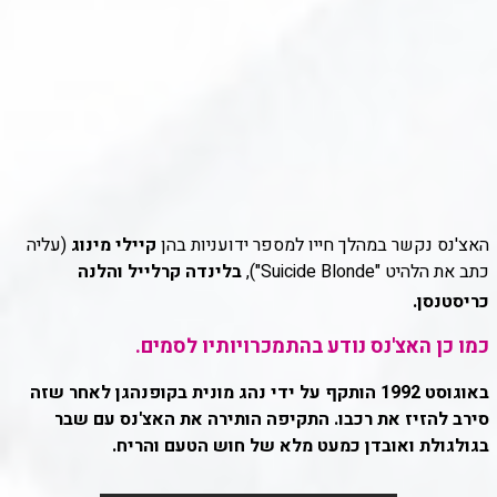
האצ'נס נקשר במהלך חייו למספר ידועניות בהן
קיילי מינוג
(עליה
כתב את הלהיט "Suicide Blonde"),
בלינדה קרלייל והלנה
כריסטנסן.
כמו כן האצ'נס נודע בהתמכרויותיו לסמים.
באוגוסט 1992 הותקף על ידי נהג מונית בקופנהגן לאחר שזה
סירב להזיז את רכבו. התקיפה הותירה את האצ'נס עם שבר
בגולגולת ואובדן כמעט מלא של חוש הטעם והריח.