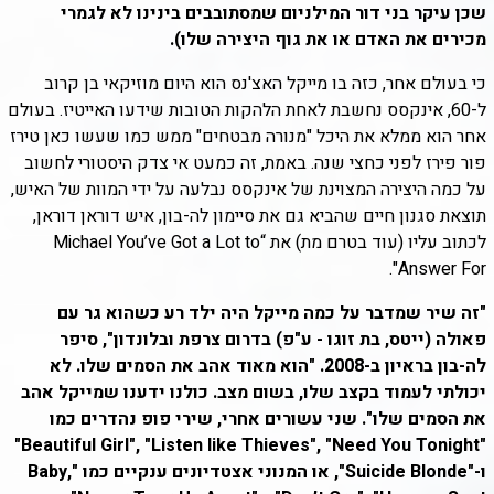
שכן עיקר בני דור המילניום שמסתובבים בינינו לא לגמרי
מכירים את האדם או את גוף היצירה שלו).
כי בעולם אחר, כזה בו מייקל האצ'נס הוא היום מוזיקאי בן קרוב
ל-60, אינקסס נחשבת לאחת הלהקות הטובות שידעו האייטיז. בעולם
אחר הוא ממלא את היכל "מנורה מבטחים" ממש כמו שעשו כאן טירז
פור פירז לפני כחצי שנה. באמת, זה כמעט אי צדק היסטורי לחשוב
על כמה היצירה המצוינת של אינקסס נבלעה על ידי המוות של האיש,
תוצאת סגנון חיים שהביא גם את סיימון לה-בון, איש דוראן דוראן,
לכתוב עליו (עוד בטרם מת) את “Michael You’ve Got a Lot to
Answer For".
"זה שיר שמדבר על כמה מייקל היה ילד רע כשהוא גר עם
פאולה (ייטס, בת זוגו - ע"פ) בדרום צרפת ובלונדון", סיפר
לה-בון בראיון ב-2008. "הוא מאוד אהב את הסמים שלו. לא
יכולתי לעמוד בקצב שלו, בשום מצב. כולנו ידענו שמייקל אהב
את הסמים שלו". שני עשורים אחרי, שירי פופ נהדרים כמו
"Beautiful Girl", "Listen like Thieves", "Need You Tonight"
ו-"Suicide Blonde", או המנוני אצטדיונים ענקיים כמו "Baby,