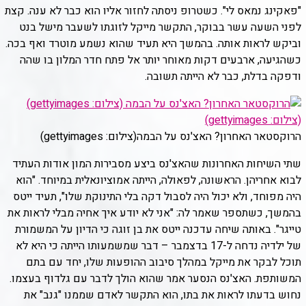
"פאקינג נמאס לי". כשטרופ ניסתה לחזור אליו הוא כבר לא ענה. קצת
לפני השעה עשר בבוקר, התקשר מייקל לזוגתו לשעבר מישל בנט
וביקש לראות אותה. בהמשך היא תעיד שהוא נשמע מוטרד ואף בכה.
כשהגיעה, ארבעים דקות מאוחר יותר אל פתח חדר המלון בו שהה
ודפקה בדלת, כבר לא הייתה תשובה.
הרוקסטאר האחרון? האצ'נס על הבמה
(צילום: gettyimages)
שתי השיחות האחרונות שהאצ'נס ביצע מסבירות המון אודות העתיד
לבוא אחריהן. הראשונה, לפאולה, הייתה אמוציונאלית במיוחד. "הוא
היה מפוחד, ולא יכול היה לסבול דקה בלי התינוקת שלו", תעיד ייטס
בהמשך, כשתספר שאמר לה: "אני לא יודע איך אחיה מבלי לראות את
טייגר". באותה שיחה עדכנה ייטס את בן זוגה כי הדיון על המשמורת
של ילדיה נדחה ל-17 בדצמבר – דבר שמשמעותו הייתה כי היא לא
תוכל לבקר את מייקל במהלך סיבוב ההופעות שלו, יחד עם בתם
המשותפת. האצ'נס הנסער אמר שהוא הולך לדבר עם גלדוף בעצמו.
נחוש בדעתו לראות את בתו, הוא התקשר לאדם שממנו "גנב" את