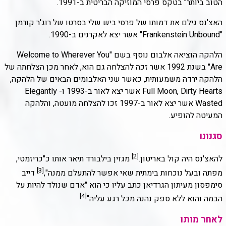
הטוב ביותר" בטקס פרסי המוזיקה הבריטית ב-1991.
האצ'נס גילם את דמותו של פרסי ביש שלי בסרטו של רוג'ר קורמן
"Frankenstein Unbound" אשר יצא לאקרנים ב-1990.
הלהקה הוציאה אלבום נוסף בשם "Welcome to Wherever You
Are" בשנת 1992 אשר זכה להצלחה גם הוא, לאחר מכן הצלחתה של
הלהקה ירדה משמעותית, כאשר שני האלבומים הבאים של הלהקה,
Full Moon, Dirty Hearts אשר יצא לאור ב-1993 ו- Elegantly
Wasted אשר יצא לאור ב-1997 זכו להצלחה מועטה, והלהקה
המעיטה להופיע.
סגנונו
[2]
להאצ'נס היה קול באריטון.
מגזין בילבורד תיאר אותו כ"כריזמטי,
[3]
מפתה ובעל נוכחות בימתית שאי אפשר להתעלם ממנה",
דייב
סימפסון מעיתון הגרדיאן כתב עליו כי הוא "אדם שנולד להיות על
[4]
הבמה והוא ללא ספק נהנה מכל רגע עליה"
לאחר מותו