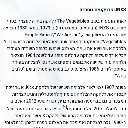
INXS ופרויקטים נוספים
לאחר הופעות בשם The Vegetables הלהקה בחרה לעצמה בסוף
את השם INXS (מבוטא כ- In excess) ב-1979. במאי 1980 הוציאה
את הסינגל הראשון שלה, "Simple Simon"/"We Are the
Vegetables", ובאוקטובר אותה שנה יצא לאור אלבומה הראשון של
הלהקה אשר נשא את שמה. האצ'נס שימש ככותב השירים העיקרי
לכל אורך פעילות הלהקה עד ליום מותו. עד לשנת 1984 הוציאה
הלהקה עוד שלושה אלבומים נוספים אשר זכו להצלחה בעיקר
באוסטרליה. ב-1986 האצ'נס כיכב בסרט אוסטרלי בשם "כלבים
בחלל".
בשנת 1987 יצא לאור אלבומה השישי של הלהקה, Kick, אשר זיכה
לבסוף את הלהקה להצלחה גם מחוץ לאוסטרליה והגיע לצמרות
המצעדים גם בבריטניה וארצות הברית. נכון לשנת 2012 האלבום
[1]
מכר למעלה מ-20 מיליון עותקים
והעלה את האצ'נס למעמד של
כוכב בינלאומי. גם אלבומה הבא של הלהקה X אשר יצא לאור
ב-1990 זכה להצלחה ואף זיכה את האצ'נס בפרס "האמן הבינלאומי