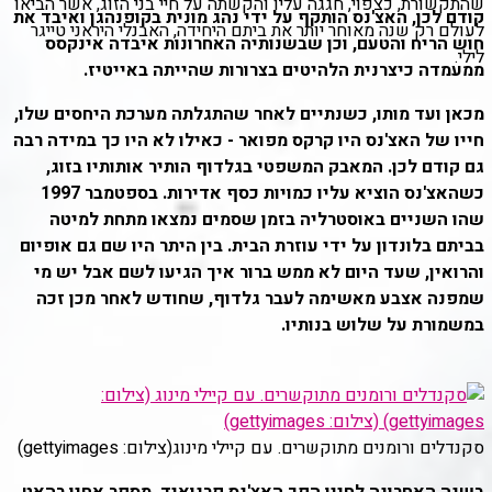
שהתקשורת, כצפוי, חגגה עליו והקשתה על חיי בני הזוג, אשר הביאו
קודם לכן, האצ'נס הותקף על ידי נהג מונית בקופנהגן ואיבד את
לעולם רק שנה מאוחר יותר את ביתם היחידה, האבנלי היראני טייגר
חוש הריח והטעם, וכן שבשנותיה האחרונות איבדה אינקסס
לילי.
ממעמדה כיצרנית הלהיטים בצרורות שהייתה באייטיז.
מכאן ועד מותו, כשנתיים לאחר שהתגלתה מערכת היחסים שלו,
חייו של האצ'נס היו קרקס מפואר - כאילו לא היו כך במידה רבה
גם קודם לכן. המאבק המשפטי בגלדוף הותיר אותותיו בזוג,
כשהאצ'נס הוציא עליו כמויות כסף אדירות. בספטמבר 1997
שהו השניים באוסטרליה בזמן שסמים נמצאו מתחת למיטה
בביתם בלונדון על ידי עוזרת הבית. בין היתר היו שם גם אופיום
והרואין, שעד היום לא ממש ברור איך הגיעו לשם אבל יש מי
שמפנה אצבע מאשימה לעבר גלדוף, שחודש לאחר מכן זכה
במשמורת על שלוש בנותיו.
סקנדלים ורומנים מתוקשרים. עם קיילי מינוג
(צילום: gettyimages)