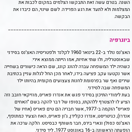
השנה. בטרם עשה זאת התבקשו הצלמים במקום לכבות את
המצלמות ולא לתעד את רגע הפרידה. לשם שינוי, הם כיבדו את
הבקשה.
______________________________________________
ביוגרפיה
האצ'נס נולד ב-22 בינואר 1960 לקלנד ולפטריסיה האצ'נס בסידני
שבאוסטרליה, ולו שתי אחיות, אמו הייתה ממוצא אירי.
כשהיה ילד המשפחה עברה להונג קונג, שם הראה כישורים בשחייה
אשר נקטעו עקב פציעה בידו, לאחר מכן החל לגלות עניין בכתיבת
שירים ואף שר בפרסומת לחנות צעצועים מקומית בהיותו ילד
המשפחה שבה לסידני.
בעת לימודי התיכון בסידני פגש את אנדרו פאריס, מוזיקאי חובב וזה
הציע לו להצטרף ללהקתו, בסופו של דבר להקה בשם "האחים
פאריס" הוקמה ב-1977, אשר חבריה הם טים פאריס (אחיו של
אנדרו), כגיטריסט, אנדרו כקלידן, ג'ון פאריס, האח הצעיר כמתופף,
האצ'נס כסולן וגארי בירס, חבר משותף כבסיסט. הלקה ערכה את
הופעתה הראשונה ב-16 באוגוסט 1977, ליד סידני.