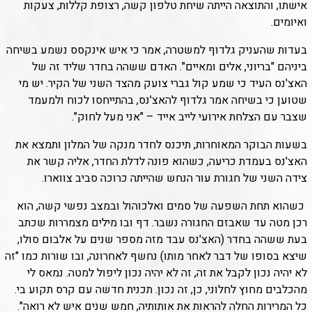
אישתו, והתוצאה הייתה שיחת טלפון קשה, רצופת קללות, צעקות
ואיומים.
בעדות שהעניק גלדוף למשטרה, אמר כי איש אינקסס נשמע בשיחה
ביניהם "בריוני, אלים ומאיים". האדם ששהה בחדר שליד זה של
האצ'נס העיד כי שמע קול גברי צועק מהצד השני של הקיר. יש מי
שטוען כי בשיחה אמר גלדוף להאצ'נס, בהתייחסו לכוח ולמעמד
שצבר עם הצלחת אירועי לייב אייד – "אני מעל לחוק".
בשעות הבוקר המאוחרות, תיכנס לחדר מנקה של המלון ותמצא את
האצ'נס בעמדת כריעה, כשהוא פונה לדלת החדר, אליה קשר את
צידה השני של חגורת עור הנחש שהייתה כרוכה סביב צווארו.
כשהוא תחת השפעה של סמים ואלכוהול ובמצב נפשי קשה, הוא
רכן מטה עד שאבזם החגורה נשבר. דף ובו מילים מצמררות שכתב
בעת ששהה בחדר (האצ'נס עבד מזה מספר שנים על אלבום סולו,
שיצא בסופו של דבר לאחר מותו) נחשף לאחרונה, ובו שורות כמו "זה
לא יהיה נכון לקבל את זה, זה לא יהיה נכון ליפול למטה. נמאס לי
מהכלבים מחוץ לחלוני, כן, זה נכון. תכנית חדשה עם קרס תקוע בי.
כל המרירות החלה להראות את אותותיה, חמש שנים איש לא רואה".