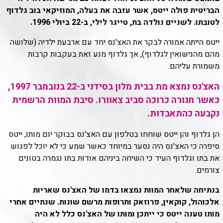
הבריטית פולה ייטס, אשר עזבה את בעלה, המוזיקאי בוב גלדוף
לטובתו. לשניים נולדה בת, טייגר לילי, ב-22 ביולי 1996.
ייטס הייתה אמורה לבקר את האצ'נס יחד עם ארבעת ילדיה (שלושה
מהם מהנישואין לגלדוף), אך גלדוף מנע זאת בעקבות קרבות
משמורת עליהם.
האצ'נס נמצא מת בבית מלון בסידני ב-22 בנובמבר 1997,
כאשר חגורה כרוכה סביב צאוורו. סיבת המוות הרשמית
נקבעה כהתאבדות.
הן גלדוף והן ייטס שוחחו בטלפון עם האצ'נס בבוקר יום מותו, ייטס
סיפרה כי האצ'נס היה נסער במיוחד כאשר שמע כי לא יוכל לפגוש
את בתו וגלדוף העיד כי השיחה ביניהם אודות בתו נגמרה בטונים
צורמים.
בנתיחה שלאחר המוות נמצאו בדמו של האצ'נס שאריות
אלכוהול, קוקאין, פרוזאק ותרופות מרשם שונות. שנתיים אחרי
מותו טענה ייטס כי ייתכן ומותו של האצ'נס כלל לא היה