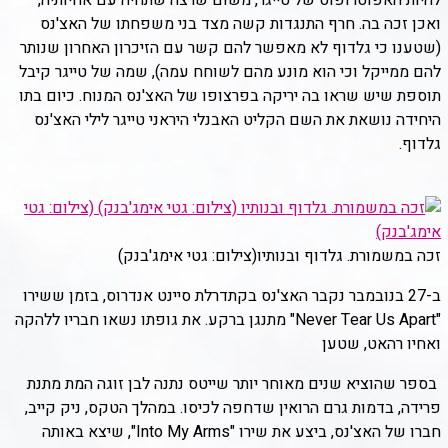
להיות האפוטרופוס של טייגר, משום שרצה שתחיה עם אחיותיה,
ואכן זכה בה. חרף התנגדות קשה מצד בני משפחתו של האצ'נס
(שטענו כי גלדוף לא מאפשר להם קשר עם הזיכרון האחרון שנותר
להם ממייקל וכי הוא מונע מהם לשוחח עמה), שמה של טייגר קיבל
תוספת שיש שראו בה יריקה בפרצופו של האצ'נס המנוח. כיום בתו
היחידה נושאת את השם הקליט האבנלי היראני טייגר לילי האצ'נס
גלדוף.
זכה במשמורת. גלדוף ובנותיו
(צילום: גטי אימג'בנק)
ב-27 בנובמבר נקבר האצ'נס בקתדרלת סיינט אנדרוס, בזמן ששירו
"Never Tear Us Apart" מתנגן ברקע. את גופתו נשאו חבריו ללהקה
ואחיו רהאט, שטען
בספר שהוציא שנים מאוחר יותר שייטס נתנה לבן זוגה המת מתנת
פרידה, בדמות גרם הרואין שדחפה לכיסו. במהלך הטקס, ניק קייב,
חברו של האצ'נס, ביצע את שירו "Into My Arms", שיצא באותה