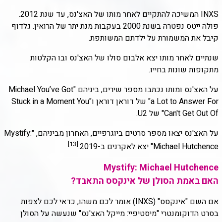
INXS המשיכה להתקיים לאחר מותו של האצ'נס, עד שנת 2012.
פולה ייטס נפטרה בשנת 2000 בעקבות מנת יתר של הרואין. גלדוף
קיבל את המשמורת על ילדתם המשותפת.
שנתיים לאחר מותו יצא אלבום סולו של האצ'נס ובו הקלטות
מתקופות שונות בחייו.
על האצ'נס ומותו נכתבו מספר שירים, ביניהם "Michael You’ve Got
a Lot to Answer For" של דוראן דוראן ו"Stuck in a Moment You
Can't Get Out Of" של U2.
על האצ'נס יצאו מספר סרטים ביוגרפיים, האחרון מביניהם, "Mystify:
[13]
Michael Hutchence" יצא לאקרנים ב-2019.
Mystify: Michael Hutchence
האם באמת הסולן של אינקסס התאבד?
אם השם "אינקסס" (INXS) אומר לכם משהו, כדאי לכם לצפות
בסרט הדוקומנטרי "מיסטיפיי: מייקל האצ'נס" שנעשה על הסולן