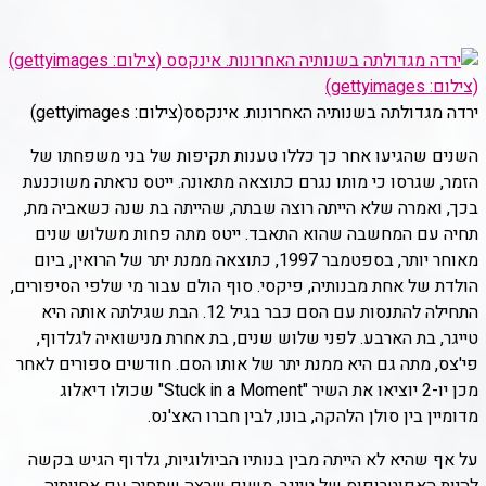
ירדה מגדולתה בשנותיה האחרונות. אינקסס
(צילום: gettyimages)
השנים שהגיעו אחר כך כללו טענות תקיפות של בני משפחתו של
הזמר, שגרסו כי מותו נגרם כתוצאה מתאונה. ייטס נראתה משוכנעת
בכך, ואמרה שלא הייתה רוצה שבתה, שהייתה בת שנה כשאביה מת,
תחיה עם המחשבה שהוא התאבד. ייטס מתה פחות משלוש שנים
מאוחר יותר, בספטמבר 1997, כתוצאה ממנת יתר של הרואין, ביום
הולדת של אחת מבנותיה, פיקסי. סוף הולם עבור מי שלפי הסיפורים,
התחילה להתנסות עם הסם כבר בגיל 12. הבת שגילתה אותה היא
טייגר, בת הארבע. לפני שלוש שנים, בת אחרת מנישואיה לגלדוף,
פי'צס, מתה גם היא ממנת יתר של אותו הסם. חודשים ספורים לאחר
מכן יו-2 יוציאו את השיר "Stuck in a Moment" שכולו דיאלוג
מדומיין בין סולן הלהקה, בונו, לבין חברו האצ'נס.
על אף שהיא לא הייתה מבין בנותיו הביולוגיות, גלדוף הגיש בקשה