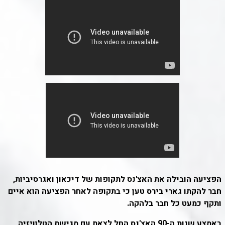
הפציעה הובילה את האצ'נס לתקופות של דיכאון ואגרסיביות,
חבר להקתו גארי בירס טען כי בתקופה לאחר הפציעה הוא איים
ותקף כמעט כל חבר בלהקה.
באמצע שנות ה-90 האצ'נס החל לצאת עם מגישת הטלוויזיה