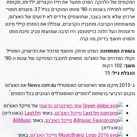
המקסים של הלהקה. הסרט מתעד את חייו הקצרים; ילדותו, תקופת
עלייתו לתהילה בשנות ה-90' ומותו המוקדם בגיל 37. מוצגים חומרי
ארכיון שלא נראו בעבר, שחושפים צדדים לא ידועים של האצ'נס;
ממשפחתו הקרובה ומחבריו הקרובים, שכללו את הזמרת קיילי מינוג
ודוגמנית העל הלנה כריסטנסן. היו הרבה שמועות סביב סיבת מותו
והסרט חושף בדיוק מה קרה.
בשורה התחתונה:
הסרט מרתק וחושף ומזכיר את הכישרון, הסטייל
וקולו המדהים של האצ'נס. מתאים לחובבי המוזיקה של שנות ה-90'.
משך:
102 דקות.
הגבלת גיל:
15.
ב-2013 מיקם אתר האינטרנט האוסטרלי News.com.au את האצ'נס
".
מקום הרביעי ברשימת "הזמרים האוסטרלים הטובים בכל הזמנים
אתר האינטרנט הרשמי
של מייקל האצ'נס
מייקל האצ'נס
, באתר
Last.fm
(באנגלית)
מייקל האצ'נס
, באתר
AllMusic
(באנגלית)
מייקל האצ'נס
, באתר