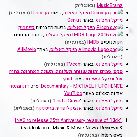
MusicBrainz
(באנגלית)
מייקל האצ'נס
, באתר
Discogs
(באנגלית)
מייקל האצ'נס
, באתר
Genius
מייקל האצ'נס
, ברשת החברתית
פייסבוק
מייקל האצ'נס
, במסד הנתונים
הקולנועיים
IMDb
(באנגלית)
מייקל האצ'נס
, באתר
AllMovie
(באנגלית)
מייקל האצ'נס
, באתר
TV.com
(באנגלית)
סקס, סמים ומוות שנותר תעלומה: השנה האחרונה בחייו
של מייקל האצ'נס
באתר
ynet
Documentary - MICHAEL HUTCHENCE
, סרט
דוקומנטרי
אודות האצ'נס באתר
YouTube
מייקל האצ'נס
, באתר "
Find a Grave
"
(באנגלית)
מייקל האצ'נס
, באתר
אנציקלופדיה בריטניקה
(באנגלית)
INXS to release 25th Anniversary reissue of “Kick”
,
ReadJunk.com: Music & Movie News, Reviews &
Interviews
(באנגלית)