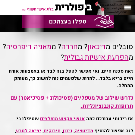
טפלו בעצמכם
סובלים מ
דיכאון
? מ
חרדה
? מ
מאניה דיפרסיה
? 
מ
הפרעת אישיות גבולית
?
זאת סכנת חיים. ואי אפשר לטפל בזה לבד או באמצעות אורח
חיים בריא בלבד... למרות שלפעמים נוח לחשוב כך, מעומק
המחלה.
נדרש שילוב של
מטפל/ים
(פסיכולוג + פסיכיאטר) עם
תרופות קונבנציונליות.
אז ריכזתי עבורכם כמה
אנשי מקצוע מומלצים
שטיפלו בי.
לזה אפשר להוסיף
מדיטציה
,
גינון
,
חיבוקים
,
יציאה לטבע
,