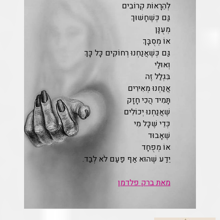
לְהֵרָאוֹת קְרוֹבִים
גַּם כְּשֶׁחָשׁוּךְ
מְעֻנָּן
אוֹ מְסֻבָּךְ
גַּם כְּשֶׁאֲנַחְנוּ רְחוֹקִים כָּל כָּךְ
וְאוּלַי
בִּגְלַל זֶה
אֲנַחְנוּ מְאִירִים
תָּמִיד הֲכִי חָזָק
שֶׁאֲנַחְנוּ יְכוֹלִים
כְּדֵי שֶׁכָּל מִי
שֶׁאָבוּד
אוֹ מְפֻחָד
יֵדַע שֶׁהוּא אַף פַּעַם לֹא לְבַד.
מאת ברק פלדמן