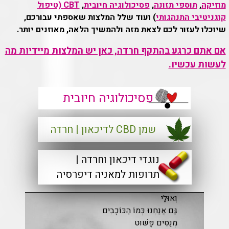
מוזיקה
,
תוספי תזונה
,
פסיכולוגיה חיובית
,
CBT (טיפול
קוגניטיבי התנהגותי
) ועוד שלל המלצות שאספתי עבורכם,
שיוכלו לעזור לכם לצאת מזה ולהמשיך הלאה, מאוזנים יותר.
אם אתם כרגע בהתקף חרדה, כאן יש המלצות מיידיות מה
לעשות עכשיו.
פסיכולוגיה חיובית
שמן CBD לדיכאון | חרדה
נוגדי דיכאון וחרדה |
תרופות למאניה דיפרסיה
וְאוּלַי
גַּם אֲנַחְנוּ כְּמוֹ הַכּוֹכָבִים
מְנַסִּים פָּשׁוּט