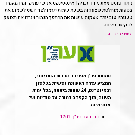
מתוך פוסט מאת מידד זכריה | אינסטינקט אנושי עתיק יומין מאמין
בטעות מוחלטת שצעקות בשעת עימות יגרמו לצד השני לשמוע את
טענותיו טוב יותר. צעקות עושות את הההפך הגמור ויגררו את הצועק
לבקשת סליחה
לחצו להמשך
◄
עמותת ער"ן מעניקה שירות הומניטרי,
המציע עזרה ראשונה נפשית בטלפון
ובאינטרנט, 24 שעות ביממה, בכל ימות
השנה, תוך הקפדה גמורה על סודיות ועל
אנונימיות.
דברו עם ער"ן: 1201