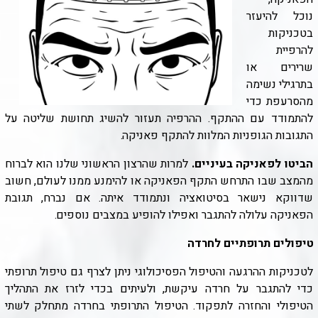
נוכל להיעזר
בטכניקות
להרפיית
שרירים או
בתרגילי נשימה
מהסרעפת כדי
להתמודד עם ההתקף. ההרפיה תעזור להשיג תחושת שליטה על
התגובות הגופניות המלוות להתקף פאניקה
.
הביטו לפאניקה בעיניים
.
למרות שהרצון הראשוני שלנו הוא לברוח
מהמצב שבו התרחש התקף הפאניקה או להימנע ממנו לעולם, חשוב
שדווקא נישאר בסיטואציה ונתמודד איתה. אם נברח, תגובת
הפאניקה עלולה להתגבר ואפילו להופיע במצבים נוספים
.
טיפולים תרופתיים לחרדה
לטכניקות ההרגעה והטיפול הפסיכולוגי ניתן לצרף גם טיפול תרופתי
כדי להתגבר על חרדה עיקשת, ולעיתים בכדי לזרז את התהליך
הטיפולי והחזרה לתפקוד. הטיפול התרופתי בחרדה מתחלק לשתי