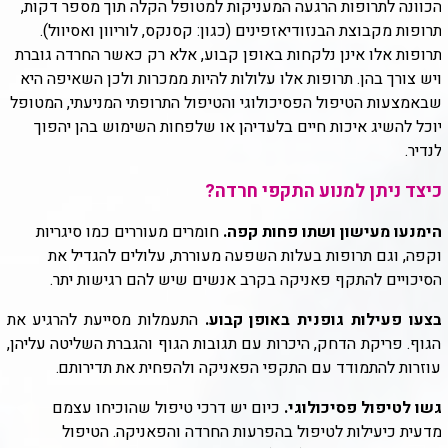
הכוונה לתרופות הרגעה המעניקות למטופל הקלה תוך מספר דקות,
תרופות מקבוצת הבנזודיאזפינים (כגון: קסנקס, לוריוון ואסיוול).
תרופות אלו אינן נלקחות באופן קבוע, אלא רק כאשר החרדה גוברת
ויש צורך בהן. תרופות אלו עלולות להיות ממכרות ולכן השאיפה היא
שבאמצעות הטיפול הפסיכולוגי והטיפול התרופתי המניעתי, המטופל
יוכל להשיג איכות חיים בלעדיהן או שלפחות השימוש בהן יהפוך
לנדיר.
כיצד ניתן למנוע התקפי חרדה?
הימנעו מעישון ושתו פחות קפה.
חומרים מעוררים כמו סיגריות
וקפה, וגם תרופות בעלות השפעה מעוררת, עלולים להגדיל את
הסיכויים להתקף פאניקה בקרב אנשים שיש להם רגישות יתר
.
בצעו פעילות גופנית באופן קבוע.
התעמלות מסייעת להרגיע את
הגוף. פריקת הדחק, היכרות עם תגובות הגוף והגברת השליטה עליהן,
עוזרות להתמודד עם התקפי הפאניקה ולהפחית את תדירותם
.
גשו לטיפול פסיכולוגי
.
כיום יש דרכי טיפול שהוכיחו עצמם
מדעית כיעילות לטיפול בהפרעות החרדה והפאניקה. הטיפול