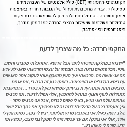
הקוגניטיבי-התנהגותי
(CBT)
כולל אלמנטים של העברת מידע
פסיכולוגי, הבנייה מחשבתית וניהול של תגובות החרדה באמצעות
אימון וחשיפה. בטיפול פסיכולוגי ניתן להשתמש גם בטכניקות
טיפוליות משלימות שיעילות במצבי החרדה כמו דמיון מודרך,
היפנותרפיה וביו-פידבק.
_________________________________________________
התקפי חרדה: כל מה שצריך לדעת
"
ישבתי במחלקה וחיכיתי לתור אצל הרופא. הסתכלתי מסביבי וחשכו
עיניי. הכל פתאום נראה מוזר. הבטתי על עצמי והרגשתי שאני לא יודע
מה אני עושה פה. הרגשתי איך העין מושכת אותי לעקוב אחר האנשים
עם כיסא הגלגלים או האינפוזיה. באותו רגע זה הכה בי, אם אנחנו
נמצאים תחת אותה קורת גג סימן שמשהו כאן לא בסדר... המחשבות
מתחילות לעוף והגוף מתחיל להתכווץ, אולי אפילו לרעוד. אני מרגיש
שהחום עולה ואני מזיע, בא לי פשוט לברוח, אבל אני מרגיש מוזר –
איך אעמוד ככה על הרגליים? למה זה לא מפסיק? אני בסך הכל יושב
והלב דופק כאילו אני באמצע מרוץ אולימפי, יבש לי בפה, כמעט ואין לי
אוויר, אולי אני נחנק? אם עד עכשיו היה לי ספק לגבי מצבי, עכשיו אני
יודע. קורה לי משהו רע
".