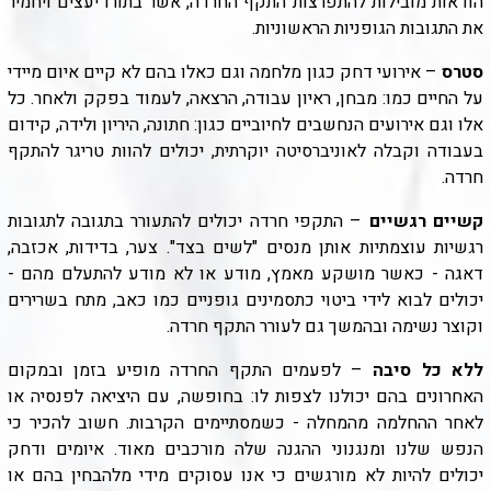
הודאות מובילות להתפרצות התקף החרדה, אשר בתורו יעצים ויחמיר
את התגובות הגופניות הראשוניות.
סטרס
– אירועי דחק כגון מלחמה וגם כאלו בהם לא קיים איום מיידי
על החיים כמו: מבחן, ראיון עבודה, הרצאה, לעמוד בפקק ולאחר. כל
אלו וגם אירועים הנחשבים לחיוביים כגון: חתונה, היריון ולידה, קידום
בעבודה וקבלה לאוניברסיטה יוקרתית, יכולים להוות טריגר להתקף
חרדה.
קשיים רגשיים
– התקפי חרדה יכולים להתעורר בתגובה לתגובות
רגשיות עוצמתיות אותן מנסים "לשים בצד". צער, בדידות, אכזבה,
דאגה - כאשר מושקע מאמץ, מודע או לא מודע להתעלם מהם -
יכולים לבוא לידי ביטוי כתסמינים גופניים כמו כאב, מתח בשרירים
וקוצר נשימה ובהמשך גם לעורר התקף חרדה.
ללא כל סיבה
– לפעמים התקף החרדה מופיע בזמן ובמקום
האחרונים בהם יכולנו לצפות לו: בחופשה, עם היציאה לפנסיה או
לאחר ההחלמה מהמחלה - כשמסתיימים הקרבות. חשוב להכיר כי
הנפש שלנו ומנגנוני ההגנה שלה מורכבים מאוד. איומים ודחק
יכולים להיות לא מורגשים כי אנו עסוקים מידי מלהבחין בהם או