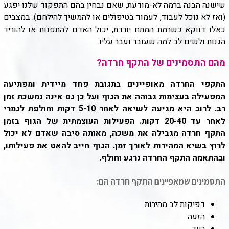
שישנה הבנה ברמה לא-מודעת, שאם נבחין בהם התפקוד שלנו יפגע
(ואז לא נוכל לעבוד, לעמוד בטיפולים או להמשיך להילחם). במצבים
כאלו דווקא כשרמת המתח יורדת, יכול האדם להתפנות או להוריד
הגנות ולשים לב למה שעובר ועבר עליו.
מהם התסמינים של התקף חרדה?
התקפי החרדה מאופיינים בתגובת פחד מיידית ומפתיעה
המפעילה בעצימות גבוהה את הגוף ועל כן גם אינה נמשכת זמן
רב. לרוב היא מגיעה לשיאה לאחר 5-10 דקות וחולפת לגמרי
לאחר עד 20-40 דקות. הפעילות העוצמתית של הגוף בזמן
התקף חרדה מגבילה את משכה, מאותה סיבה שאדם לא יכול
לרוץ בשיא המהירות לאורך זמן. הגוף חייב להאט את פעילותו,
ובהתאמה התקף החרדה נרגע וחולף.
התסמינים שמאפיינים התקף חרדה הם:
דפיקות לב מהירות
הזעה