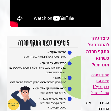
כיצד ניתן
להתגבר על
התקף חרדה
כשהוא
מתרחש?
מתוך כתבה
מאת ערן
ברקוביץ' |
אתר "כמוני"
הבינו את
החרדה.