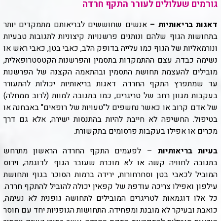
גורמים שעלולים לעורר התקף חרדה
דאגות בריאותיות –
אנשים שחוששים לבריאותם מתמקדים יותר
בתחושות הגוף שלהם ונותנים פרשנויות קיצוניות לתגובות טבעיות
ונורמאליות של הגוף כמו עלייה בדופק הלב, כאבי בטן, כאבי ראש או
נשימה כבדה. עצם ההתמקדות בתסמין והפרשנות הקטסטרופאלית,
מובילים להעצמת תחושת התסמין ובהתאמה הקצנה של הפרשנות
עד שמתפרץ התקף החרדה. דאגות בריאותיות יכולות להתעורר
בעקבות מגוון רחב של טריגרים, כמו בתגובה למוות (לרוב ממחלה)
של אדם קרוב או כאשר נחשפים ל"טעויות של רופאים" באבחנה או
בטיפול. החשיפה לא חייבת להיות בהתנסות ישירה, אלא גם דרך
מכרים או אפילו בעקבות פרסומים בתקשורת.
בעיות בריאותיות
– לפעמים התקף החרדה הראשון מתרחש
בתגובה לחוויה קשה או לא מוכרת שעובר הגוף. לדוגמה, וירוס
המוביל לכאבי בטן וסחרחורות, ירידה ברמות הסוכר בגוף ותחושת
עילפון ואפילו צריכה עודפת של קפאין יכולה להוביל להתקף חרדה.
כל אלו דוגמאות לטריגרים המובילים לתחושה גופנית לא נעימה,
כואבת ובעיקר לא מובנת ומפחידה. התחושות הגופניות יחד עם חוסר