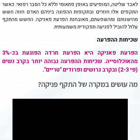
לאבד שליטה, המופיעים באופן פתאומי וללא כל הסבר רפואי. כאשר
התקפים אלו חוזרים ובתקופות ההפוגה ביניהם האדם חווה חשש
מהישנותם ומהשפעתם, מאובחנת הפרעת פאניקה. החשש מהתקף
עלול להוביל לפגיעה תפקודית משמעותית.
שכיחות ההפרעה
הפרעת פאניקה היא הפרעת חרדה הפוגעת בכ-3%
מהאוכלוסייה. שכיחות ההפרעה גבוהה יותר בקרב נשים
(פי 2-3) ובקרב גרושים ופרודים "טריים".
מה עושים במקרה של התקף פניקה?