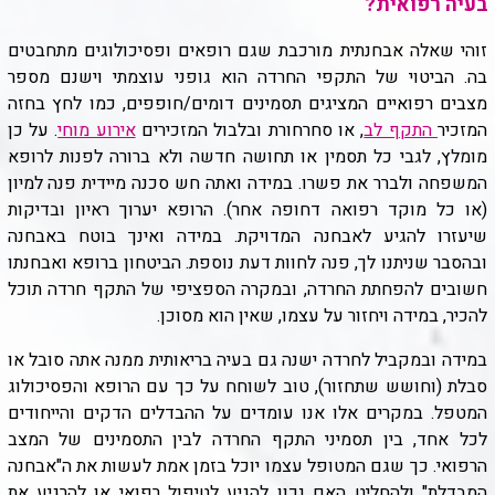
בעיה רפואית?
זוהי שאלה אבחנתית מורכבת שגם רופאים ופסיכולוגים מתחבטים
בה. הביטוי של התקפי החרדה הוא גופני עוצמתי וישנם מספר
מצבים רפואיים המציגים תסמינים דומים/חופפים, כמו לחץ בחזה
המזכיר
התקף לב
, או סחרחורת ובלבול המזכירים
אירוע מוחי
. על כן
מומלץ, לגבי כל תסמין או תחושה חדשה ולא ברורה לפנות לרופא
המשפחה ולברר את פשרו. במידה ואתה חש סכנה מיידית פנה למיון
(או כל מוקד רפואה דחופה אחר). הרופא יערוך ראיון ובדיקות
שיעזרו להגיע לאבחנה המדויקת. במידה ואינך בוטח באבחנה
ובהסבר שניתנו לך, פנה לחוות דעת נוספת. הביטחון ברופא ואבחנתו
חשובים להפחתת החרדה, ובמקרה הספציפי של התקף חרדה תוכל
להכיר, במידה ויחזור על עצמו, שאין הוא מסוכן.
במידה ובמקביל לחרדה ישנה גם בעיה בריאותית ממנה אתה סובל או
סבלת (וחושש שתחזור), טוב לשוחח על כך עם הרופא והפסיכולוג
המטפל. במקרים אלו אנו עומדים על ההבדלים הדקים והייחודים
לכל אחד, בין תסמיני התקף החרדה לבין התסמינים של המצב
הרפואי. כך שגם המטופל עצמו יוכל בזמן אמת לעשות את ה"אבחנה
המבדלת" ולהחליט האם נכון להגיע לטיפול רפואי או להרגיע את