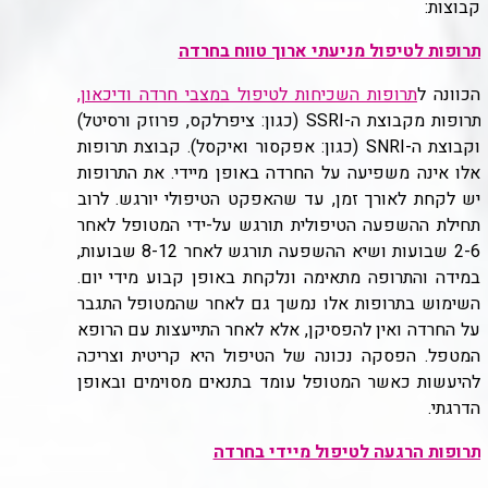
קבוצות:
תרופות לטיפול מניעתי ארוך טווח בחרדה
הכוונה ל
תרופות השכיחות לטיפול במצבי חרדה ודיכאון,
תרופות מקבוצת ה-
SSRI
(כגון: ציפרלקס, פרוזק ורסיטל)
וקבוצת ה-
SNRI
(כגון: אפקסור ואיקסל). קבוצת תרופות
אלו אינה משפיעה על החרדה באופן מיידי. את התרופות
יש לקחת לאורך זמן, עד שהאפקט הטיפולי יורגש. לרוב
תחילת ההשפעה הטיפולית תורגש על-ידי המטופל לאחר
2-6 שבועות ושיא ההשפעה תורגש לאחר 8-12 שבועות,
במידה והתרופה מתאימה ונלקחת באופן קבוע מידי יום.
השימוש בתרופות אלו נמשך גם לאחר שהמטופל התגבר
על החרדה ואין להפסיקן, אלא לאחר התייעצות עם הרופא
המטפל. הפסקה נכונה של הטיפול היא קריטית וצריכה
להיעשות כאשר המטופל עומד בתנאים מסוימים ובאופן
הדרגתי.
תרופות הרגעה לטיפול מיידי בחרדה