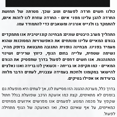
כולנו חשים חרדה לפעמים וטוב שכך. מטרתה של תחושת
החרדה להגן עלינו מפני איום - החרדה עוזרת לנו לזהות איום,
להתמקד בו ולגייס אנרגיה ומשאבים כדי להתמודד עמו
.
התהליך מערב היבטים שונים: מבחינה קוגניטיבית אנו מתמקדים
בגורם המאיים עלינו ומנתחים את האפשרויות המסוכנות שהוא
מעמיד בפנינו. מבחינה גופנית התגובה מתבטאת בדופק מהיר,
נשימה שטחית, עלייה בחום הגוף, כיווץ שרירים ושינוי
ההתנהגות. אנו חשים דחפים לפעול בדרך שתפסיק את הגורם
המאיים - כמו תקיפה או בריחה - וכשאין לנו ברירה ואנו נאלצים
להישאר במקומנו ולחכות בעמידה עצבנית, לעתים הדבר מלווה
ברעידות או אפילו בטיקים
.
בדרך כלל, מערכת ההגנה הזו מסייעת לנו, אך לעתים היא מופעלת גם
בזמנים לא מתאימים, קצת כמו אזעקת הרכב שפועלת בגלל חתול
שקפץ על מכסה המנוע. לפעמים אנו מפרשים אירועים מסוימים
כמאיימים, על אף שאינם כאלו, ואז האזעקה של הגוף מתחילה
לפעול
.