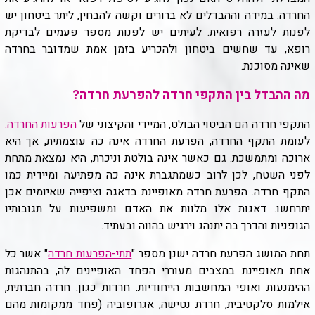
החרדה. במידה וההבדלים לא ברורים וקשה להבחין, ליתר ביטחון יש
לפנות לעזרה רפואית. לעיתים יש לפנות מספר פעמים לבדיקת
רופא, עד שחשים ביטחון ולהכריע בזמן אמת שמדובר בחרדה
שאינה מסוכנת.
מה ההבדל בין התקפי חרדה להפרעת חרדה?
התקפי חרדה הם הביטוי הבולט, המיידי והקיצוני של
הפרעות החרדה
.
לעומת התקף החרדה, הפרעת החרדה אינה כה עוצמתית, אך היא
ארוכה ומתמשכת. גם כאשר אינה בולטת וניכרת, היא נמצאת מתחת
לפני השטח, לכן לרוב כשמתגברת אינה כה מפתיעה ומיידית כמו
התקף חרדה. הפרעת חרדה מאופיינת בדאגה וציפייה שאיומים אכן
יתרחשו. דאגות אלו מלוות את האדם ומשפיעות על תגובותיו
הגופניות והדרך בה יתנהג וירגיש בהווה ובעתיד.
תחת המושג הפרעת חרדה ישנן מספר "
תתי-הפרעות חרדה
" אשר כל
אחת מאופיינת במצבים מעוררי הפחד האופיינים לה, בהתנהגות
ההימנעות ואופי המחשבות הייחודיות. חרדות כגון: חרדה חברתית,
אילמות סלקטיבית, חרדת נטישה, אגרופוביה (פחד ממקומות מהם