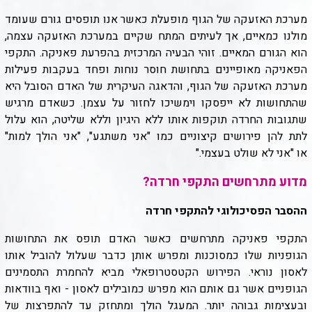
מערכת האזעקה של הגוף מופעלת כאשר אנו תופסים גורם שעומד
מולנו כמאיים, אך לעיתים המתח שקיים במערכת האזעקה עצמה,
הוא הגורם המאיים. זוהי הבעיה המרכזית בהפרעת פאניקה. התקפי
הפאניקה מאופיינים בתחושת חוסר נוחות ופחד בעקבות פעילות
מערכת האזעקה של הגוף, והדאגה העיקרית של האדם הסובל היא
שהתחושות לא ייפסקו וימשיכו לחזור על עצמן. כשאדם מרגיש
שתגובות החרדה תוקפות אותו ללא היגיון וללא שליטה, הוא עלול
לתת להן פירושים קיצוניים כמו "אני משתגע", "אני הולך למות"
או "אני לא שולט בעצמי
".
מדוע מתרחשים התקפי חרדה?
ההסבר הפסיכולוגי להתקפי חרדה
התקפי פאניקה מתרחשים כאשר האדם תופס את התחושות
הגופניות שלו כמסוכנות ומפרש אותן כדבר שעלול להוביל אותו
לאסון נוראי. הפירוש הקטסטרופאלי מביא להחמרת התסמינים
הגופניים אשר גם אותם הוא מפרש כמובילים לאסון - ואף בוודאות
ובעצימות גבוהה יותר. המעגל הולך ומתחזק עד להתפרצות של