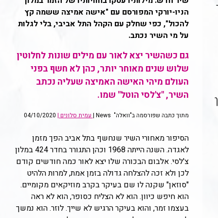
שיר חדש. מילותיו עסקו בחוויותיו של הזמר במלון
הניו-יורקי המפורסם עם "אישה אמיצה ששמה קץ
להכול", כפי שחלק עם הקהל התל אביבי, בלי לגלות
על מי השיר נכתב.
גם כשהשיר יצא לאור עם מילים שונות לחלוטין
שלוש שנים מאוחר יותר, כהן לא חשף בפני
העולם מיהי האישה האמיצה שעליה נכתב
השיר, "צ'לסי הוטל" שמו.
ך
מתוך כתבה שפורסמה ב"וואלה" News |
עמית סלונים |
04/10/2020
הסיפור מאחורי השיר שנחשף בתל אביב הפך מזמן
לאגדה. השנה הייתה 1968 וכהן התגורר בחדר 424 במלון
צ'לסי. אלבום הבכורה שלו יצא לאור כמה חודשים קודם
לכן ולא זכה להצלחה גדולה בזמן אמת, למרות הלהיט
"סוזאן" שקנה לו שם בעיקר בקרב מוזיקאים מקומיים.
הוא חיפש כיוון. הוא לא הצליח כסופר, הוא לא ראה
בעצמו זמר, והוא בעיקר הרגיש לא שייך. לוזר. הוא נמשך