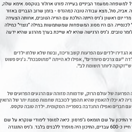
ג'ניס לי ג'ופלין נולדה ב-19 בינואר 1943 למשפחה ממעמד הביניים בעיירה פורט ארת'ור בטקסס. אימא שלה,
. אביה, סת', מצא עבודה טובה כמהנדס - בזמן שרוב הגברים באזור
י יום ראשון ג'ניס הייתה הולכת עם הוריה הטובים, אחותה הצעירה
ל לכנסייה. הם היו מסוג המשפחות שמשתמשות במילה "נוצרי" כמילה
 כלומר טובים. ג'ניס הרגישה שהיא לא שייכת בערך מהרגע שהיא ידעה
גדירו ילדים עם הפרעות קשב וריכוז, ובטח שלא שלחו ילדים
ילדה "עם צרכים מיוחדים", אפילו לא הייתה "מתוסבכת". ג'ניס פשוט
 ש"זקוקה ליותר תשומת לב".
 הפרועה של עולם הרוק, שדמותה מזוהה עם הרגעים הפרועים של
ריה לא יכלו להאמין שהיא תהפוך לכוכבת שתמות ממנת יתר של הרואין.
עם חברים ואפילו התנדבה בספרייה המקומית. ילדה טובה טקסס.
 התיכון על שם תומאס ג'פרסון. כיאה למוסד לימודי שנקרא על שם
נשיא אמריקני שהחזיק ברשותו במהלך חייו כ-600 עבדים, התיכון היה מופרד ללבנים בלבד. ג'ניס התנגדה