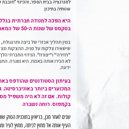
לסגרגציה בבית הספר, והכינוי "חובבת
שנותיה בתיכון.
היא הפכה למנודה חברתית בגלל 
בטקסס של שנות ה-50 של המאה הקודמת, זה היה הזוי כמעט.
במין תהליך אכזרי של ביצה ותרנגולת,
שישאירו צלקות על פניה. ההצקות מצד
"חזירה" ו"יצורה". הנידוי החברתי הלך
לא הכירו אותה באמת. היא נסגרה. התנת
ידעה.
בעיתון הסטודנטים שהודפס באונ
המכוערים ביותר באוניברסיטה. ג'
קולות. אם זה לא היה משפיל מספ
בקמפוס. רוחה נשברה
שנים לאחר מכן, בריאיון בתוכנית הטוק ש
העיף אותה אל מחוץ לכיתה, מחוץ לעיר ומ