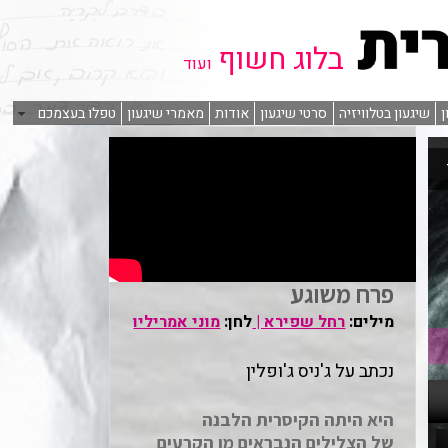
בלוג חשוף
ועוד
ן
שיגעון בטלוויזיה
סרטי שיגעון
אודות
מאמרי שיגעון
טפלו בעצמכם
פרח משוגע
מילים:
רחל שפירא |
לחן:
מוני אמריליו
נכתב על ג'ניס ג'ופלין
היא היתה הקיסרית הלבנה
של הצלילים הנבראים מן הקרעים