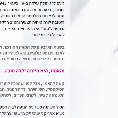
דורותי, מצאה עבודה טובה באוניברסיטה
נסעו להילחם במלחמת העולם השנייה. מד
והטובה לורה ואחיה הצעיר והטוב מייק
נרדפת ל"טוב". אלה היו חיים נוצריים,
להבדיל בין רע לטוב.
בשנות הארבעים של המאה הקודמת לא ה
לאבחונים פסיכולוגיים. היא לא הייתה 
נתפסה על ידי המורים שלה בתור ילדה
והאמת, היא הייתה ילדה טובה.
קשה להאמין, אבל לפני שהפכה לנערה
הסיקסטיז, היא הייתה ילדה חנונית. חב
היא נהגה לצייר, לקרוא ספרים, לשחק 
הכול השתנה כשג'ניס הגיעה לבית הספר