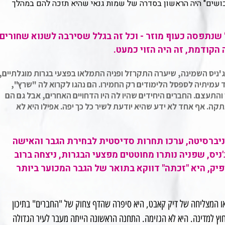
 כושים" היה הראשון בסדרה של שמות גנאי שהיא תזכה להם במהלך
שנתפסה כעוף מוזר - וכל זה בגלל שסירבה לשנוא שחורים.
 ג'ניס השמינה, שיערה התקרזל ופניה התמלאו בפצעי בגרות מוגלתיים,
 עמיתיה לספסל הלימודים רק החמירו. הם נהגו לקרוא לה "שרץ",
 והתעצם. החברים היחידים שהיו לה היו הדחויים האחרים, אבל גם הם
קה. אף אחד לא ידע שהיא יודעת לשיר כל כך יפה. אפילו היא לא
יברסיטה, ערכו תחרות סדיסטית לבחירת הגבר והאישה
ניס, שפניה נותרו מחוטטים מפצעי הבגרות, ניצחה ברוב
יק, היא "זכתה" דווקא בתואר של הגבר המכוער ביותר
ואו המצליחה של דיק קאבט, היא סיפרה שהדף צחוק של "החברים" בתיכון
חוץ למדינה. היא לא הגזימה. התחנה הראשונה הייתה מעבר לעיר הגדולה