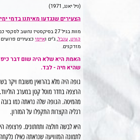
(ניל יאנג, 1971)
הצעירים שנגדעו מאיתנו בדמי ימיה
מוות בגיל 27 בסיקסטיז נחשב לסקסי כמעט. המוח האנושי הוא דבר משונה, אנחנו מעדיפים לזכור את
קורט
,
ענבל
, ג'ים ו
איימי
כצעירים פרועים ש
מזדקנים.
האמת היא שלא היה שום דבר כיפי, 
שהיא חיה - לבד.
גופה היה מלא בהרואין משובח ויקר בשוו
הרצפה בחדר מוטל קטן במערב הוליווד. 
מהמיטה. הגופה שלה נראתה כמו בובה שמ
רגליה הקצרות התקפלו על המזרון.
היא לבשה חולצה ותחתונים. פרצופה היה
לתמונה המזוויעה שנראתה כאילו נלקחה