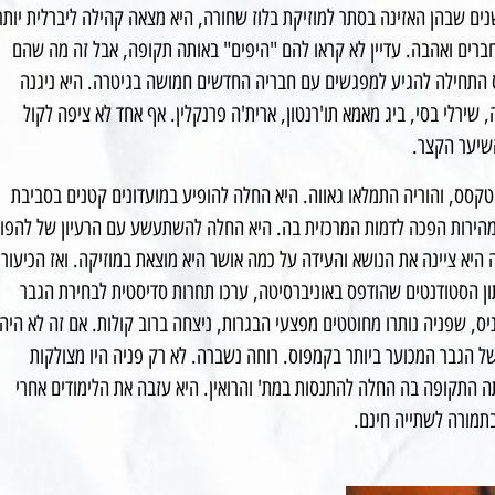
נים שבהן האזינה בסתר למוזיקת בלוז שחורה, היא מצאה קהילה ליברלית יותר
רים ואהבה. עדיין לא קראו להם "היפים" באותה תקופה, אבל זה מה שהם
יס התחילה להגיע למפגשים עם חבריה החדשים חמושה בגיטרה. היא ניגנה
 שירלי בסי, ביג מאמא תו'רנטון, ארית'ה פרנקלין. אף אחד לא ציפה לקול
שיער הקצר.
 טקסס, והוריה התמלאו גאווה. היא החלה להופיע במועדונים קטנים בסביבת
במהירות הפכה לדמות המרכזית בה. היא החלה להשתעשע עם הרעיון של להפו
יא ציינה את הנושא והעידה על כמה אושר היא מוצאת במוזיקה. ואז הכיעור
ון הסטודנטים שהודפס באוניברסיטה, ערכו תחרות סדיסטית לבחירת הגבר
יס, שפניה נותרו מחוטטים מפצעי הבגרות, ניצחה ברוב קולות. אם זה לא היה
ל הגבר המכוער ביותר בקמפוס. רוחה נשברה. לא רק פניה היו מצולקות
תה התקופה בה החלה להתנסות במת' והרואין. היא עזבה את הלימודים אחרי
תמורה לשתייה חינם.