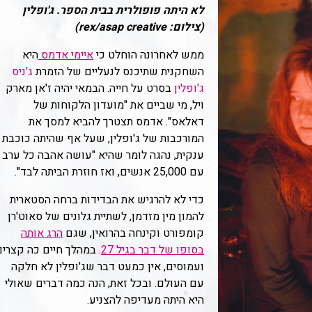
לא היתה פופולרית בבית הספר. ג'ופלין
(צילום: rex/asap creative)
ממש לאחרונה הוחלט כי
איימי אדמס
היא
השחקנית שתיכנס לנעליים של הזמרת
ג'ניס
ג'ופלין
בסרט על חייה. הבמאי יהיה ז'אן מארק
ויל, מי שביים את "מועדון הלקוחות של
דאלאס". אדמס תצטרך להביא למסך את
המורכבות של ג'ופלין, שעל אף שהיתה כוכבת
ענקית, נהגה לומר שהיא "עושה אהבה כל ערב
עם 25,000 אנשים, ואז חוזרת הביתה לבד".
כדי לא להרגיש את הבדידות ברחה הסטארית
להמון מין מזדמן, לשתיית גלונים של סאוט'רן
קומפורט וקינחה בהרואין, שגם
הרג אותה
בסופו של דבר בגיל 27
. במהלך חיים כה קצרים
ועמוסים, אין כמעט דבר שג'ופלין לא חלקה
עם העולם. ובכל זאת, הנה כמה דברים שאולי
היא היתה מעדיפה להצניע.