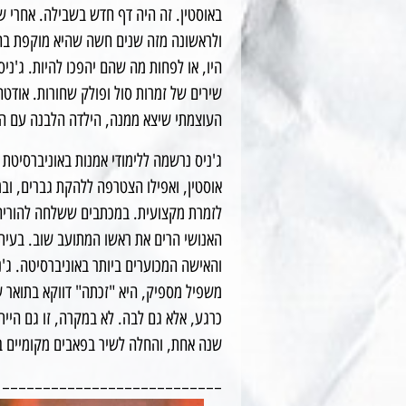
באוסטין. זה היה דף חדש בשבילה. אחרי ש
ולראשונה מזה שנים חשה שהיא מוקפת בחב
היו, או לפחות מה שהם יהפכו להיות. ג'נ
שירים של זמרות סול ופולק שחורות. אודטה,
העוצמתי שיצא ממנה, הילדה הלבנה עם ה
ג'ניס נרשמה ללימודי אמנות באוניברסיטת
אוסטין, ואפילו הצטרפה ללהקת גברים, ו
לזמרת מקצועית. במכתבים ששלחה להוריה ה
האנושי הרים את ראשו המתועב שוב. בעית
והאישה המכוערים ביותר באוניברסיטה. ג'נ
משפיל מספיק, היא "זכתה" דווקא בתואר ש
כרגע, אלא גם לבה. לא במקרה, זו גם היי
שנה אחת, והחלה לשיר בפאבים מקומיים ב
___________________________