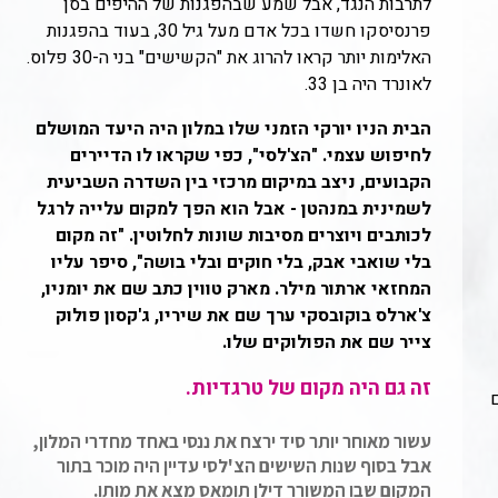
לתרבות הנגד, אבל שמע שבהפגנות של ההיפים בסן
פרנסיסקו חשדו בכל אדם מעל גיל 30, בעוד בהפגנות
האלימות יותר קראו להרוג את "הקשישים" בני ה-30 פלוס.
לאונרד היה בן 33.
הבית הניו יורקי הזמני שלו במלון היה היעד המושלם
לחיפוש עצמי. "הצ'לסי", כפי שקראו לו הדיירים
הקבועים, ניצב במיקום מרכזי בין השדרה השביעית
לשמינית במנהטן - אבל הוא הפך למקום עלייה לרגל
לכותבים ויוצרים מסיבות שונות לחלוטין. "זה מקום
בלי שואבי אבק, בלי חוקים ובלי בושה", סיפר עליו
המחזאי ארתור מילר. מארק טווין כתב שם את יומניו,
צ'ארלס בוקובסקי ערך שם את שיריו, ג'קסון פולוק
צייר שם את הפולוקים שלו.
זה גם היה מקום של טרגדיות.
עשור מאוחר יותר סיד ירצח את ננסי באחד מחדרי המלון,
אבל בסוף שנות השישים הצ'לסי עדיין היה מוכר בתור
המקום שבו המשורר דילן תומאס מצא את מותו.