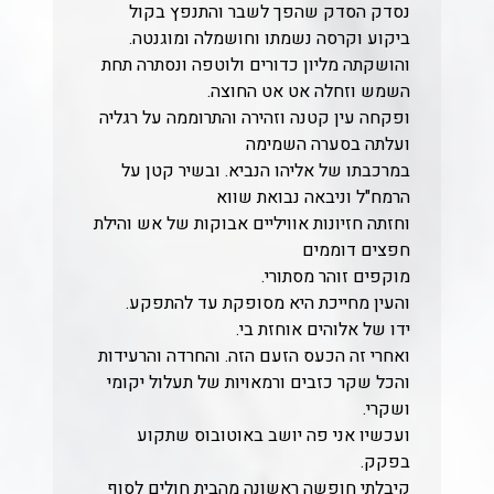
נסדק הסדק שהפך לשבר והתנפץ בקול
ביקוע וקרסה נשמתו וחושמלה ומוגנטה.
והושקתה מליון כדורים ולוטפה ונסתרה תחת
השמש וזחלה אט אט החוצה.
ופקחה עין קטנה וזהירה והתרוממה על רגליה
ועלתה בסערה השמימה
במרכבתו של אליהו הנביא. ובשיר קטן על
הרמח"ל וניבאה נבואת שווא
וחזתה חזיונות אוויליים אבוקות של אש והילת
חפצים דוממים
מוקפים זוהר מסתורי.
והעין מחייכת היא מסופקת עד להתפקע.
ידו של אלוהים אוחזת בי.
ואחרי זה הכעס הזעם הזה. והחרדה והרעידות
והכל שקר כזבים ורמאויות של תעלול יקומי
ושקרי.
ועכשיו אני פה יושב באוטובוס שתקוע
בפקק.
קיבלתי חופשה ראשונה מהבית חולים לסוף