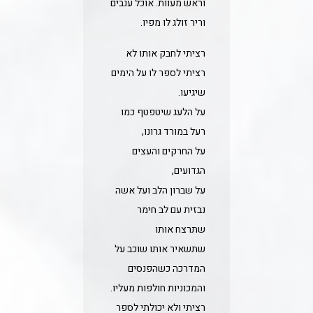
וראש מעוות. אוכל ענבים
וריר זולג לו מפיו.
רציתי לחבק אותו לא
רציתי לספר לו על הימים
שיגיעו.
על הלעג שיטפטף כמו
רעל במורד גרונו,
על החרקים והעצים
הגדועים,
על שברון הלב ועל אשה
נבזית עם לב חימר
שתרצח אותו
שתשאיר אותו שוכב על
המדרכה כשהפנסים
והמכוניות חולפות מעליו.
רציתי ולא יכולתי לספר