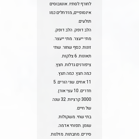
לחורף.לסתיו. אוטובוסים
אינסופיים, מזדחלים כמו
תולעים.
הלב דופק. הלב דופק.
מתי ייעצר. מתי ייעצר.
זונות. כסף שחור. שתי
תאונות. 6 צלקות.
ציפורנים גדלות. חצץ.
כמה חצץ. כמה חצץ.
11 אחים. שני הורים. 5
חדרים. 10 עצי אורן.
3000 קרציות. 32 שנה
של חיים.
בתי שחי. משקולות.
שומן. תפוחי אדמה.
סירים. מחבתות. מזלגות.