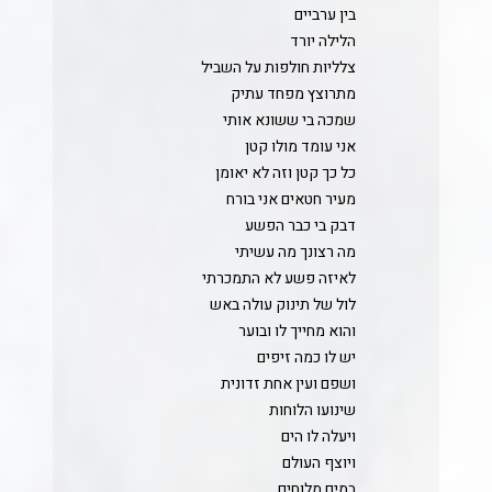
בין ערביים
הלילה יורד
צלליות חולפות על השביל
מתרוצץ מפחד עתיק
שמכה בי ששונא אותי
אני עומד מולו קטן
כל כך קטן וזה לא יאומן
מעיר חטאים אני בורח
דבק בי כבר הפשע
מה רצונך מה עשיתי
לאיזה פשע לא התמכרתי
לול של תינוק עולה באש
והוא מחייך לו ובוער
יש לו כמה זיפים
ושפם ועין אחת זדונית
שינועו הלוחות
ויעלה לו הים
ויוצף העולם
במים מלוחים