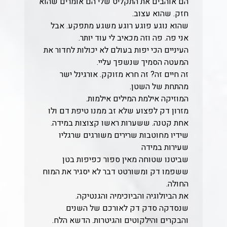
הם אוהבים את התקליט שלי הם אומרים שהוא
חזק. שהוא עצוב.
שהוא נוגע פוגע רוגע משגע מתפקע. אבל
אני פה. פה וזה מכאיב לי עוד יותר.
העיניים הכי יפות בעולם לא יכולות לחדור את
המעטה הסמיך שנשפך עליי.
זה חיים זה? זה חרא מזוקק. אורגינל ישר
מהתחת של השטן.
המוזיקה אילמת המילים אילמות.
מזרון דק לפצוע שלא זב ממנו טיפת דם ולו
אחת קטנה. ששערות ראשו קצוצות במידה.
שידיו מחוטבות שרירים משורגים שרגליו
שעירות במידה
שביטנו שטוחה מאין ספור כפיפות בטן
ששפמו דק ומשורטט דבר לא יסגיר את המוח
החולה.
את הביולוגיה והביוכימיה והגנטיקה.
שנסדקה סדק דק לאורכם של השנים
והבקרים והילקוטים והגיטרות. הדשא הלח.