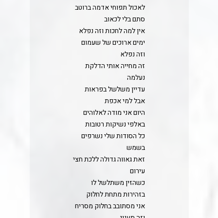
לאכול תפוחי אדמה ברוטב
סתם בלי לכאוב
אין למה לחכות וזה נפלא
ימים ארוכים של שעמום
וזה נפלא
זה מחייה אותי הדלקת
נעלמה
עדיין משלשל בפראות
אבל למי אכפת
היום אני מודה לאלוהים
באלפי נשיקות רטובות
כל הסודות שלי נשרפים
בשמש
זאת גאווה גדולה ללכת חצי
עירום
כשהזין משתלשל לו
בזהירות מתחת לחלוק
אני מסתובב בחלוק מסריח
וזה תענוג