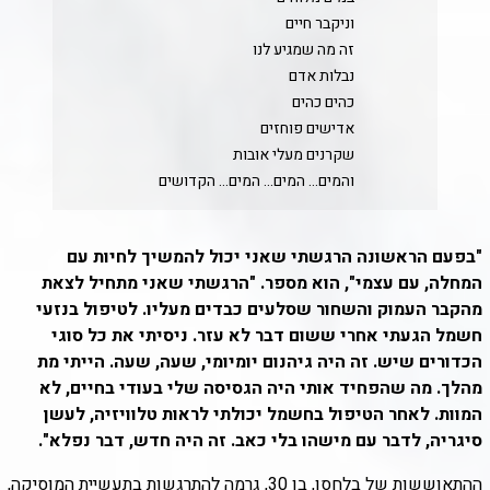
וניקבר חיים
זה מה שמגיע לנו
נבלות אדם
כהים כהים
אדישים פוחזים
שקרנים מעלי אובות
והמים... המים... המים... הקדושים
"בפעם הראשונה הרגשתי שאני יכול להמשיך לחיות עם
המחלה, עם עצמי", הוא מספר. "הרגשתי שאני מתחיל לצאת
מהקבר העמוק והשחור שסלעים כבדים מעליו. לטיפול בנזעי
חשמל הגעתי אחרי ששום דבר לא עזר. ניסיתי את כל סוגי
הכדורים שיש. זה היה גיהנום יומיומי, שעה, שעה. הייתי מת
מהלך. מה שהפחיד אותי היה הגסיסה שלי בעודי בחיים, לא
המוות. לאחר הטיפול בחשמל יכולתי לראות טלוויזיה, לעשן
סיגריה, לדבר עם מישהו בלי כאב. זה היה חדש, דבר נפלא".
ההתאוששות של בלחסן, בן 30, גרמה להתרגשות בתעשיית המוסיקה,