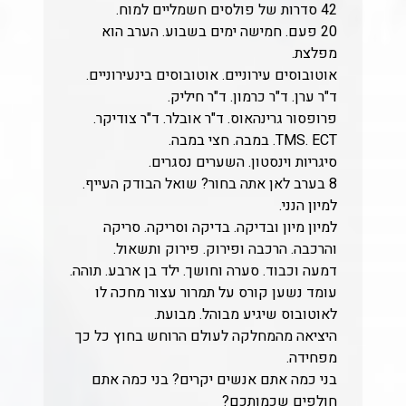
42 סדרות של פולסים חשמליים למוח.
20 פעם. חמישה ימים בשבוע. הערב הוא
מפלצת.
אוטובוסים עירוניים. אוטובוסים בינעירוניים.
ד"ר ערן. ד"ר כרמון. ד"ר חיליק.
פרופסור גרינהאוס. ד"ר אובלר. ד"ר צודיקר.
TMS. ECT. במבה. חצי במבה.
סיגריות וינסטון. השערים נסגרים.
8 בערב לאן אתה בחור? שואל הבודק העייף.
למיון הנני.
למיון מיון ובדיקה. בדיקה וסריקה. סריקה
והרכבה. הרכבה ופירוק. פירוק ותשאול.
דמעה וכבוד. סערה וחושך. ילד בן ארבע. תוהה.
עומד נשען קורס על תמרור עצור מחכה לו
לאוטובוס שיגיע מבוהל. מבועת.
היציאה מהמחלקה לעולם הרוחש בחוץ כל כך
מפחידה.
בני כמה אתם אנשים יקרים? בני כמה אתם
חולפים שכמותכם?