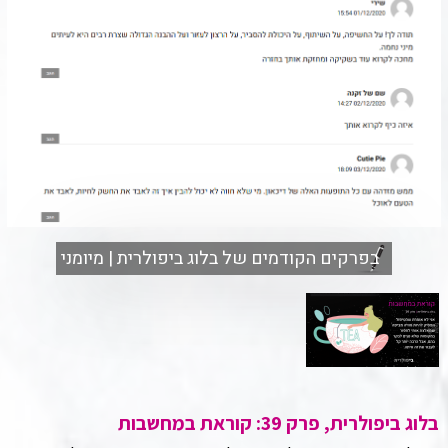
בפרקים הקודמים של בלוג ביפולרית | מיומני
בלוג ביפולרית, פרק 39: קוראת במחשבות